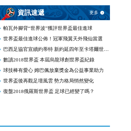
資訊速遞
更多
帕瓦外腳背“世界波”獲評世界盃最佳進球
世界盃最佳進球公佈！冠軍飛翼天外飛仙當選
巴西足協官宣續約蒂特 新約延四年至卡塔爾世界盃
數讀2018世界盃 本屆烏龍球創世界盃紀錄
球技棒有愛心 姆巴佩放棄獎金為公益事業助力
世界盃後再觀足壇風雲 勢力格局悄然變化
復盤2018俄羅斯世界盃 足球已經變了嗎？