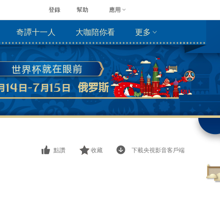
登錄
幫助
應用
奇譚十一人
大咖陪你看
更多
點讚
收藏
下載央視影音客戶端