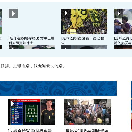
因
[足球道路]鲁尔德比 对手让胜
[足球道路]德国 百年德比 预
[足球道路
利变得更加伟大
告
髓的热爱与
文任務。足球道路，我走過最長的路。
迷
[足球道路]熟悉且陌生 周东泽
[足球道路]卢卡斯：来自贫民
[足球道路
的第二次回国之旅
窟的足球少年
发飘飘的足
恩
[足球道路]面临破产 沙佩科恩
[足球道路]巴西 英雄不问出处
[足球道路
斯“绝处逢生”
预告
家摒弃前嫌
[世界盃]俄羅斯世界盃最
[世界盃]世界盃期間俄羅