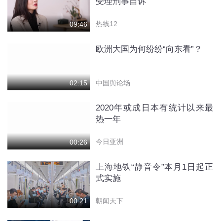
受理刑事自诉
热线12
09:46
欧洲大国为何纷纷“向东看”？
中国舆论场
02:15
2020年或成日本有统计以来最
热一年
今日亚洲
00:26
上海地铁“静音令”本月1日起正
式实施
朝闻天下
00:21