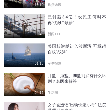
焦点访谈
15:10
已讨薪3.4亿！农民工何时不
再“忧酬”“烦薪”
新闻1+1
22:43
美国核潜艇进入波斯湾 可载超
百枚“战斧”
军事报道
01:18
井盐、海盐、湖盐到底有什么区
别？名医来解答
生活圈
04:19
女子被造谣“出轨快递小哥” 法院