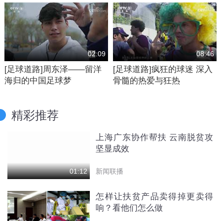
02:09
08:46
[足球道路]周东泽——留洋
[足球道路]疯狂的球迷 深入
海归的中国足球梦
骨髓的热爱与狂热
精彩推荐
上海广东协作帮扶 云南脱贫攻
坚显成效
新闻联播
01:12
怎样让扶贫产品卖得掉更卖得
响？看他们怎么做