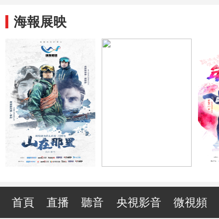
海報展映
首頁
直播
聽音
央視影音
微視頻