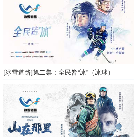
[冰雪道路]第二集：全民皆“冰”（冰球）