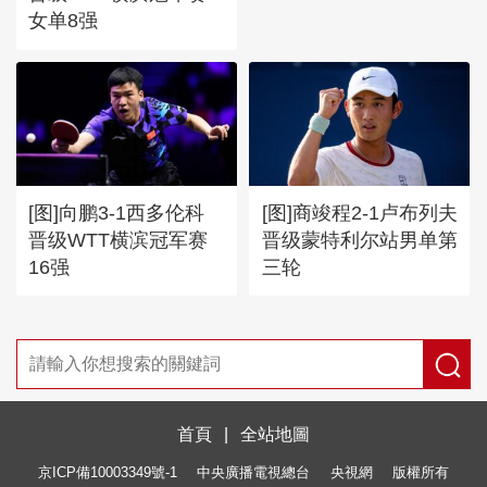
女单8强
[图]向鹏3-1西多伦科
[图]商竣程2-1卢布列夫
晋级WTT横滨冠军赛
晋级蒙特利尔站男单第
16强
三轮
首頁
|
全站地圖
京ICP備10003349號-1
中央廣播電視總台
央視網
版權所有