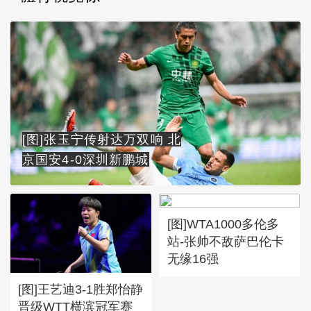
[图]张玉宁传射达万双响 北
京国安4-0深圳新鹏城
[图]WTA1000多伦多
站-张帅不敌萨巴伦卡
无缘16强
[图]王艺迪3-1胜郑怡静
晋级WTT横滨冠军赛