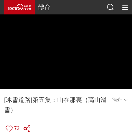
體育
[冰雪道路]第五集：山在那裏（高山滑
簡介
雪）
72