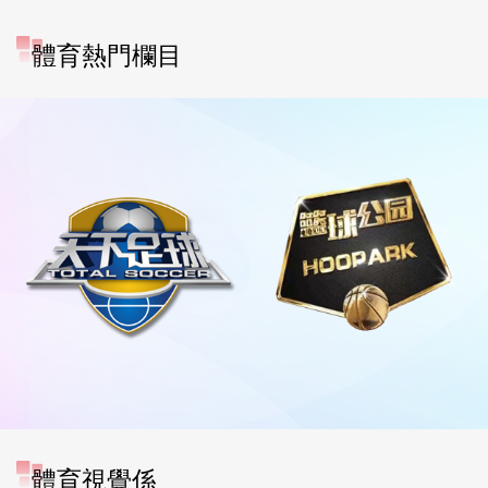
體育熱門欄目
體育視覺係