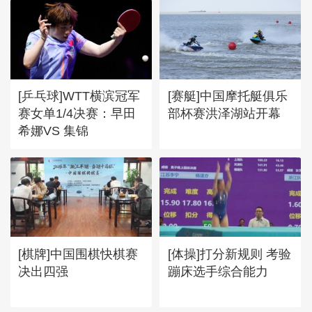
[乒乓球]WTT横滨冠军
[赛艇]中国摩托艇俱乐
赛女单1/4决赛：早田
部杯赛洪泽湖站开幕
希娜VS 集锦
[棋牌]中国围棋快棋赛
[体操]打分新规则 考验
决出四强
蹦床选手综合能力