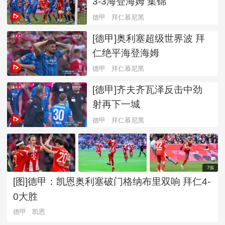
3-3海登海姆 集锦
德甲
拜仁慕尼黑
[德甲]奥利塞超级世界波 拜
仁绝平海登海姆
德甲
拜仁慕尼黑
[德甲]齐夫齐瓦泽反击中劲
射再下一城
德甲
拜仁慕尼黑
7張
[图]德甲：凯恩奥利塞破门格纳布里双响 拜仁4-
0大胜
德甲
凯恩