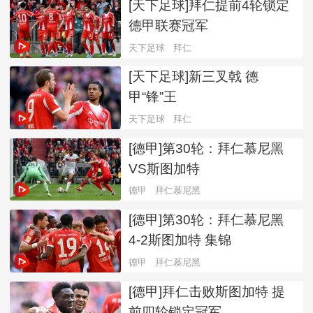
[天下足球]拜仁提前4轮锁定
德甲联赛冠军
天下足球
拜仁
[天下足球]新三叉戟 德
甲“锋”王
天下足球
拜仁
[德甲]第30轮：拜仁慕尼黑
VS斯图加特
德甲
拜仁慕尼黑
[德甲]第30轮：拜仁慕尼黑
4-2斯图加特 集锦
德甲
拜仁慕尼黑
[德甲]拜仁击败斯图加特 提
前四轮锁定冠军