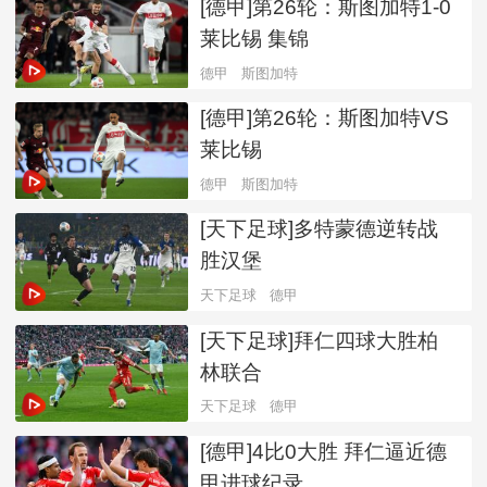
[德甲]第26轮：斯图加特1-0
莱比锡 集锦
德甲
斯图加特
[德甲]第26轮：斯图加特VS
莱比锡
德甲
斯图加特
[天下足球]多特蒙德逆转战
胜汉堡
天下足球
德甲
[天下足球]拜仁四球大胜柏
林联合
天下足球
德甲
[德甲]4比0大胜 拜仁逼近德
甲进球纪录