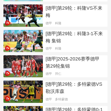
[德甲]第29轮：科隆VS不来
梅
德甲
科隆
[德甲]第29轮：科隆3-1不来
梅 集锦
德甲
科隆
[德甲]2025-2026赛季德甲
第29轮集锦
德甲
拜仁
[德甲]第29轮：多特蒙德VS
勒沃库森
德甲
多特蒙德
[德甲]第29轮：多特蒙德0-1