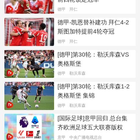
德甲
拜仁
德甲-凯恩替补建功 拜仁4-2
斯图加特提前4轮夺冠
德甲
拜仁
[德甲]第30轮：勒沃库森VS
奥格斯堡
德甲
勒沃库森
[德甲]第30轮：勒沃库森1-2
奥格斯堡 集锦
德甲
勒沃库森
[国际足球]意甲回归 总台集
齐欧洲足球五大联赛版权
意甲
中央广播电视总台