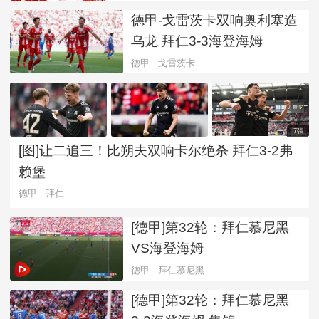
德甲-戈雷茨卡双响奥利塞造
乌龙 拜仁3-3海登海姆
德甲
戈雷茨卡
7張
[图]让二追三！比朔夫双响卡尔绝杀 拜仁3-2弗
赖堡
德甲
拜仁
[德甲]第32轮：拜仁慕尼黑
VS海登海姆
德甲
拜仁慕尼黑
[德甲]第32轮：拜仁慕尼黑