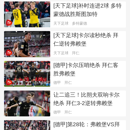
[天下足球]补时连进2球 多特
蒙德战胜斯图加特
天下足球
多特蒙德
[天下足球]卡尔读秒绝杀 拜
仁逆转弗赖堡
天下足球
拜仁
[德甲]卡尔压哨绝杀 拜仁客
胜弗赖堡
德甲
拜仁
让二追三！比朔夫双响卡尔
绝杀 拜仁3-2逆转弗赖堡
德甲
拜仁
[德甲]第28轮：弗赖堡VS拜