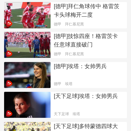
[德甲]拜仁角球传中 格雷茨
卡头球梅开二度
德甲
拜仁慕尼黑
[德甲]技惊四座！格雷茨卡
任意球直接破门
德甲
拜仁慕尼黑
[德甲]埃塔：女帅男兵
德甲
埃塔
[天下足球]埃塔：女帅男兵
天下足球
埃塔
[天下足球]多特蒙德四球大