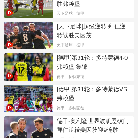
胜弗赖堡
天下足球
德甲
[天下足球]超级逆转 拜仁逆
转战胜美因茨
天下足球
德甲
[德甲]第31轮：多特蒙德4-0
弗赖堡 集锦
德甲
多特蒙德
[德甲]第31轮：多特蒙德VS
弗赖堡
德甲
多特蒙德
德甲-奥利塞世界波凯恩破门
拜仁逆转美因茨迎9连胜