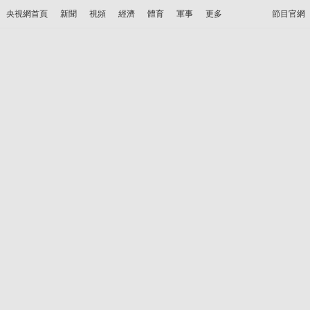
央視網首頁
新聞
視頻
經濟
體育
軍事
更多
節目官網