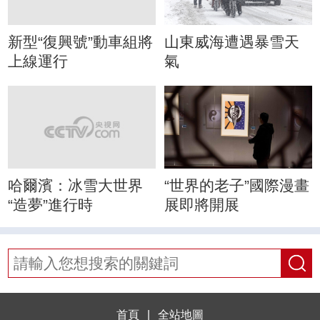
新型“復興號”動車組將
山東威海遭遇暴雪天
上線運行
氣
哈爾濱：冰雪大世界
“世界的老子”國際漫畫
“造夢”進行時
展即將開展
首頁
|
全站地圖