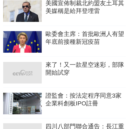
美國宣佈制裁北約盟友土耳其
美媒稱是給拜登埋雷
歐委會主席：首批歐洲人有望
年底前接種新冠疫苗
來了！又一款星空迷彩，部隊
開始試穿
證監會：按法定程序同意3家
企業科創板IPO註冊
四川八部門聯合通告：長江重