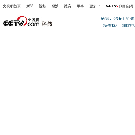
央視網首頁
新聞
視頻
經濟
體育
軍事
更多
節目官網
紀錄片《長征》拍攝
《等着我》
《開講啦