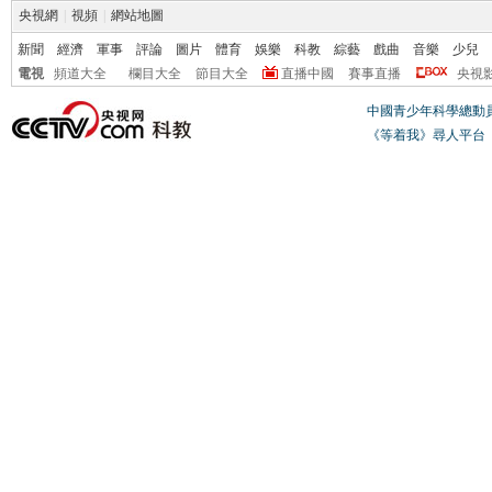
央視網
|
視頻
|
網站地圖
新聞
經濟
軍事
評論
圖片
體育
娛樂
科教
綜藝
戲曲
音樂
少兒
電視
頻道大全
欄目大全
節目大全
直播中國
賽事直播
央視
中國青少年科學總動
《等着我》尋人平台