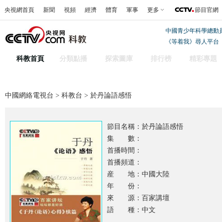
央視網首頁
新聞
視頻
經濟
體育
軍事
更多
節目官網
中國青少年科學總動
《等着我》尋人平台
科教首頁
分類點播
探索圖庫
排行榜
精彩專題
中國網絡電視台
>
科教台
> 於丹論語感悟
節目名稱：
於丹論語感悟
集 數：
首播時間：
首播頻道：
産 地：中國大陸
年 份：
來 源：百家講壇
語 種：中文