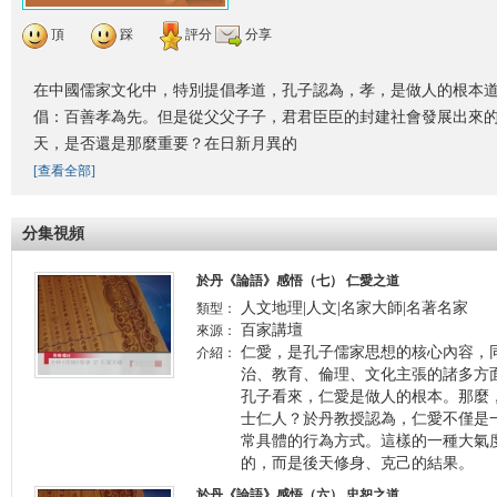
頂
踩
評分
分享
在中國儒家文化中，特別提倡孝道，孔子認為，孝，是做人的根本
倡：百善孝為先。但是從父父子子，君君臣臣的封建社會發展出來
天，是否還是那麼重要？在日新月異的
[查看全部]
分集視頻
於丹《論語》感悟（七） 仁愛之道
人文地理|人文|名家大師|名著名家
類型：
百家講壇
來源：
仁愛，是孔子儒家思想的核心內容，
介紹：
治、教育、倫理、文化主張的諸多方
孔子看來，仁愛是做人的根本。那麼
士仁人？於丹教授認為，仁愛不僅是
常具體的行為方式。這樣的一種大氣
的，而是後天修身、克己的結果。
於丹《論語》感悟（六） 忠恕之道