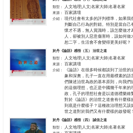
人文地理|人文|名家大師|名著名家
類型：
百家講壇
來源：
現代社會有太多的評判標準，如果我
介紹：
判斷自己行為的對錯。特別是當自己
懷才不遇，無人賞識時，該怎麼做才
人，卻被別人惡意傷害時，該如何做
恕二字，生活會不會變得更美好呢？
於丹《論語》感悟（五） 治世之道
人文地理|人文|名家大師|名著名家
類型：
百家講壇
來源：
《論語》在很多時候都談到了治世的
介紹：
象和深奧，孔子一直在用最樸素的語
們陳述治世為政的基本原則，向我們
的這個理想，也正是中國幾千年來的
政，孔子的理想社會是以道德禮樂維
對於《論語》的治世之道會有什麼樣
到底是什麼樣子？這種政治理想又該
世之道對於我們又有什麼樣的啟發呢
於丹《論語》感悟（四） 誠信之道
人文地理|人文|名家大師|名著名家
類型：