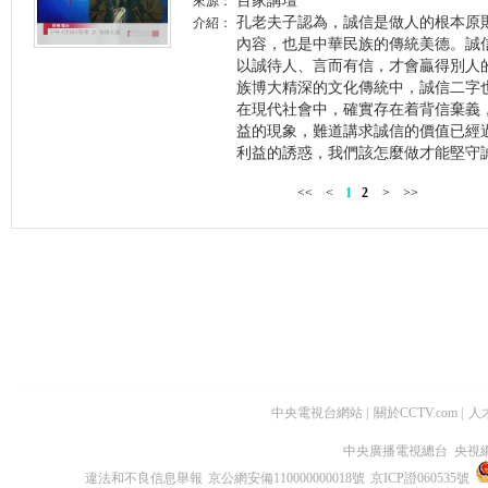
百家講壇
來源：
孔老夫子認為，誠信是做人的根本原
介紹：
內容，也是中華民族的傳統美德。誠
以誠待人、言而有信，才會贏得別人
族博大精深的文化傳統中，誠信二字
在現代社會中，確實存在着背信棄義
益的現象，難道講求誠信的價值已經
利益的誘惑，我們該怎麼做才能堅守
<<
<
1
2
>
>>
中央電視台網站
|
關於CCTV.com
|
人
中央廣播電視總台 央視
違法和不良信息舉報
京公網安備110000000018號
京ICP證060535號