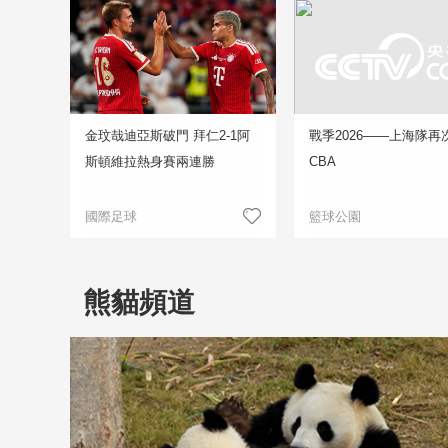
金玟哉迪亞斯破門 拜仁2-1阿
戰季2026——上海隊再
斯頓維拉熱身賽兩連勝
CBA
國際足球
籃球公園
熊貓頻道