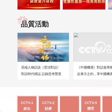
品質活動
高端人物訪談《雲頂對話》
《中國機遇》對話進博
對話時代標誌 記錄思考豐度
赴東方之約，享中國機
CCTV-1
CCTV-2
CCTV-5
綜合
財經
體育