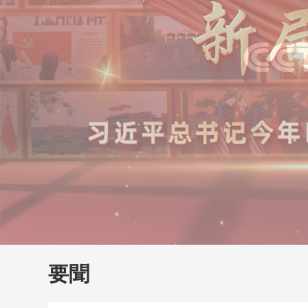
財經
教育
鄉村振興
生態環境
一帶一路
大國智造
大國展會
大國保險
雲頂對話
雲
CCTV.節目官網
直播
節目單
欄目
片庫
要聞