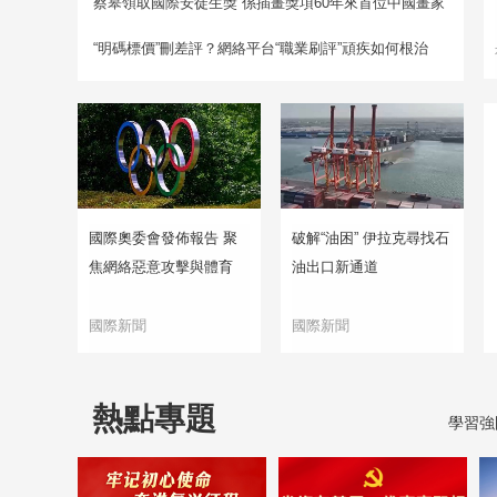
蔡皋領取國際安徒生獎 係插畫獎項60年來首位中國畫家
“明碼標價”刪差評？網絡平台“職業刷評”頑疾如何根治
國際奧委會發佈報告 聚
破解“油困” 伊拉克尋找石
焦網絡惡意攻擊與體育
油出口新通道
國際新聞
國際新聞
熱點專題
學習強