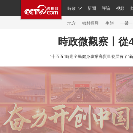
時政
新聞
評論
視頻
人民領袖習近平
直播
繁體
片庫
海外頻道
欄目大全
聯播+
iPanda
中國領
節目單
Engl
地方
鄉村振興
生態
一帶一
時政微觀察丨從
總台春晚
網絡春晚
共産黨員網
秧紀錄
紀
“十五五”時期全民健身事業高質量發展有了“新計
新聞
國內
國際
評論
經濟
軍事
科技
人民領袖習近平
聯播+
熱解讀
天天學習
習
視頻
小央視頻
小央直播
直播中國
熊貓頻
現場
前線
比劃
快看
藍海中國
新兵請入
體育
直播
競猜
2026年世界盃
2026年冬奧
VIP會員
CCTV奧林匹克頻道
生活體育大會
體