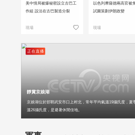
美中情局被爆秘密設立古巴工
以色列摩薩德兩高官被免
作組 設法在古巴製造分裂
試圖策劃伊朗政變
現場
現場
正在直播
靜賞京娘湖
京娘湖位於邯鄲武安市口上村北，常年平均氣溫19攝氏度，夏
溫26攝氏度，是避暑休閒佳地。