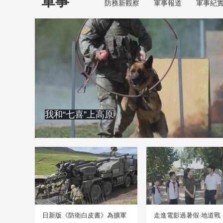
軍事
防務新觀察
軍事報道
軍事紀
我和“七喜”上高原
日新版《防衛白皮書》為擴軍
走進電影過暑假·地道戰