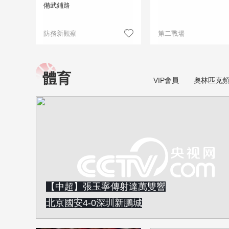
備武鋪路
防務新觀察
第二戰場
體育
VIP會員
奧林匹克
【中超】張玉寧傳射達萬雙響
北京國安4-0深圳新鵬城