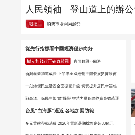
人民領袖｜登山道上的辦公
聯播+
消費市場開局起勢
從先行指標看中國經濟穩步向好
樹立和踐行正確政績觀
直面難題不回避
新興産業加速成長 上半年全國經營主體發展數據發佈
一刻鐘便民生活圈全面擴圍升級 切實提升居民幸福感
戰高溫、保民生加“數”蝶變 智慧力量保障物資高效疏運
台風“白海豚”逼近 各地加緊防範
多元業態帶動消費 2026年電影暑期檔票房超80億元