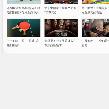
小狗玩滑板鸚鵡會説話 動
北京中軸線：華夏文明的
雲上樂聲：音樂是自
物們的聰明你絕對想不到
精彩印記
兒童最美的表達
乒乓球在中國：“國球”背
大棋局：中美英蘇獵殺日
中國春節——全球最
後的秘密
本法西斯始末
盛會