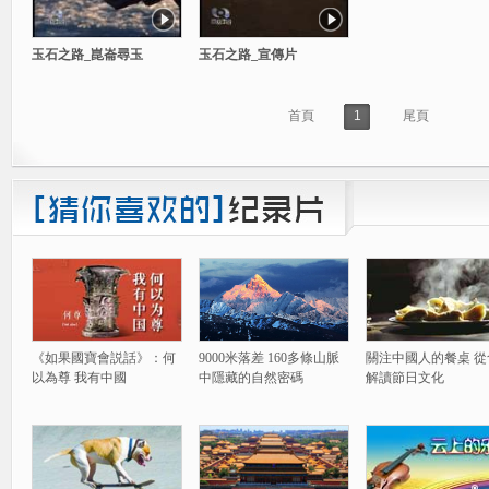
玉石之路_崑崙尋玉
玉石之路_宣傳片
首頁
1
尾頁
《如果國寶會説話》：何
9000米落差 160多條山脈
關注中國人的餐桌 從
以為尊 我有中國
中隱藏的自然密碼
解讀節日文化