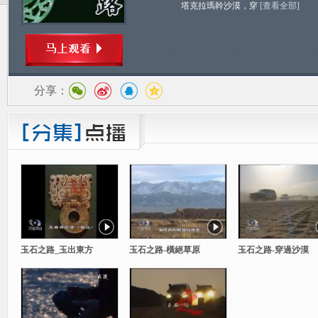
塔克拉瑪幹沙漠，穿
[查看全部]
分享：
玉石之路_玉出東方
玉石之路-橫絕草原
玉石之路-穿過沙漠