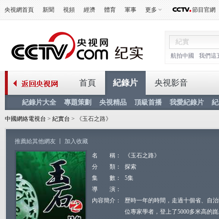
央視網首頁
新聞
視頻
經濟
體育
軍事
更多
節目官網
航拍中國
我們這
首頁
紀錄片
央視影音
紀錄片大全
專題策劃
央視精品
頂級首播
我愛紀錄片
紀
中國網絡電視台
>
紀實台
> 《玉石之路》
推薦給其他網友
丨
加入收藏
名 稱：
《玉石之路》
分 類：
探索
集 數：
5集
導 演：
內容簡介：
歷時一年的時間，走過十個省、自治
位專家學者，登上了5000多米高的