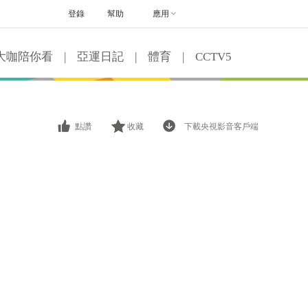
登錄
幫助
應用
大咖陪你看
|
亞運日記
|
體育
|
CCTV5
點讚
收藏
下載央視影音客戶端