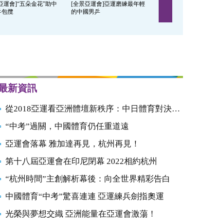
亞運會]“五朵金花”助中
[全景亞運會]亞運磨練最年輕
[全景亞運會]中國跳水
乒包攬
的中國男乒
面對東京難輕鬆
最新資訊
從2018亞運看亞洲體壇新秩序：中日體育對決開始
“中考”過關，中國體育仍任重道遠
亞運會落幕 雅加達再見，杭州再見！
第十八屆亞運會在印尼閉幕 2022相約杭州
“杭州時間”主創解析幕後：向全世界精彩告白
中國體育“中考”驚喜連連 亞運練兵劍指奧運
光榮與夢想交織 亞洲能量在亞運會激蕩！