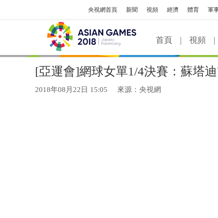
央視網首頁
新聞
視頻
經濟
體育
軍
首頁
|
視頻
|
[亞運會]網球女單1/4決賽：蘇塔迪
2018年08月22日 15:05
來源：央視網