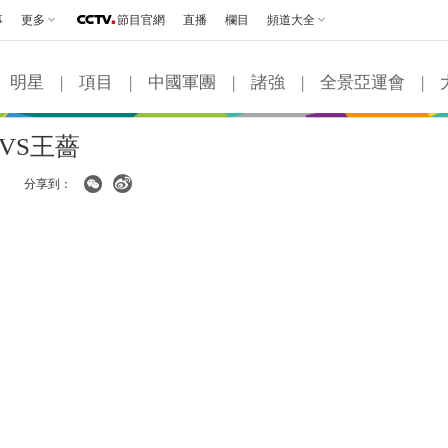
事
更多
節目官網
直播
欄目
頻道大全
明星
|
項目
|
中國軍團
|
諸強
|
全景亞運會
|
VS王薔
分享到：