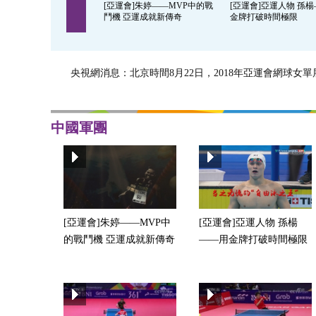
[亞運會]朱婷——MVP中的戰
[亞運會]亞運人物 孫
鬥機 亞運成就新傳奇
金牌打破時間極限
央視網消息：北京時間8月22日，2018年亞運會網球女單展
中國軍團
[亞運會]朱婷——MVP中
[亞運會]亞運人物 孫楊
的戰鬥機 亞運成就新傳奇
——用金牌打破時間極限