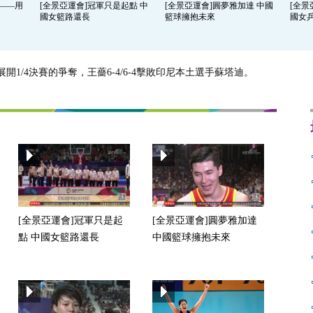
楊——用
[全景亞運會]冠軍只是起點 中
[全景亞運會]圓夢雅加達 中國
[全景
國女籃路還長
籃球擁抱未來
國女
開1/4決賽的爭奪，王薔6-4/6-4擊敗印尼本土選手蘇塔迪。
[全景亞運會]冠軍只是起
[全景亞運會]圓夢雅加達
點 中國女籃路還長
中國籃球擁抱未來