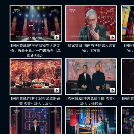
[國家寶藏]遼寧省博物館入選文
[國家寶藏]湖南省博物館入選文
[國家
物：唐摹王羲之一門書翰卷《萬
物：皿方罍
物
歲通天帖》
[國家寶藏]竹林七賢與榮啟期磚
[國家寶藏]坤輿萬國全圖 國寶守
[國家
畫 國寶守護人：袁弘
護人：張晨光