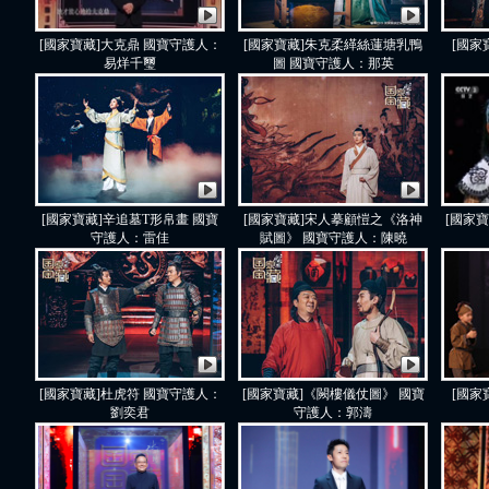
[國家寶藏]大克鼎 國寶守護人：
[國家寶藏]朱克柔緙絲蓮塘乳鴨
[國家
易烊千璽
圖 國寶守護人：那英
[國家寶藏]辛追墓T形帛畫 國寶
[國家寶藏]宋人摹顧愷之《洛神
[國家
守護人：雷佳
賦圖》 國寶守護人：陳曉
[國家寶藏]杜虎符 國寶守護人：
[國家寶藏]《闕樓儀仗圖》 國寶
[國家
劉奕君
守護人：郭濤