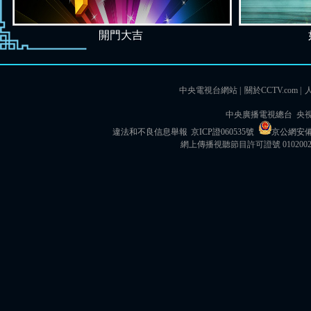
開門大吉
中央電視台網站
|
關於CCTV.com
|
中央廣播電視總台 央
違法和不良信息舉報
京ICP證060535號
京公網安備 1
網上傳播視聽節目許可證號 010200
婦好鸮尊
雲夢睡虎地秦簡
國寶守護人：劉濤
國寶守護人：撒貝寧