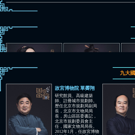
九大
故宮博物院 單霽翔
研究館員、高級建築
師、註冊城市規劃師。
歷任北京市規劃局副局
長，北京市文物局局
長，房山區區委書記，
北京市規劃委員會主
大報恩寺琉璃塔拱門
竹林七賢與榮啟期磚畫
任，國家文物局局長。
國寶守護人：秦海璐
國寶守護人：袁弘
2012年1月，任故宮博物