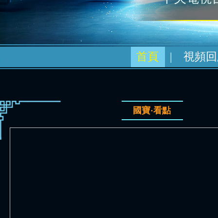
首頁
|
視頻回
國寶·看點