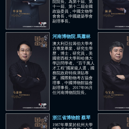
院院長。為第十屆、第
十一屆、第十二屆全國
政協委員，中國文物學
會會長，中國建築學會
副理事長。
河南博物院 馬蕭林
澳大利亞拉籌伯大學考
古專業畢業，研究生學
歷，博士，研究員，美
國密西根大學和哈佛大
學訪問學者。“百千萬人
才工程”國家級人選，國
務院政府特殊津貼專
寧波“萬工轎”
商鞅方升
朱
家。國際動物考古協會
國寶守護人：任重
國寶守護人：黃磊
理事，中國博物館協會
副理事長。2017年06月
任河南博物院院長。
浙江省博物館 蔡琴
1987年畢業於杭州大學