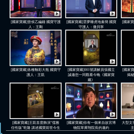
[國家寶藏]曾侯乙編鐘 國寶守護
[國家寶藏]雲夢睡虎地秦簡 國寶
[國家
人：王剛
守護人：撒貝寧
[國家寶藏]各種釉彩大瓶 國寶守
[國家寶藏]001號講解員張國立
[國家
護人：王凱
誠邀您一同觀看今晚《國家寶
揭
藏》
[國家寶藏]王凱首度飾演“儒雅
[國家寶藏]你有一個來自故宮博
大型文
任性版”乾隆 講述國寶前世今生
物院單霽翔院長的邀約