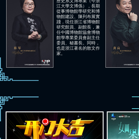
歷史系文博專業（今浙
江大學文博係），長期
從事博物館學研究和博
物館建設、陳列布展實
踐，現任浙江省博物館
研究館員、副館長，兼
任中國博物館協會博物
辛追墓T形帛畫
長沙窯青釉褐彩詩文執壺
館學專業委員會副主任
國寶守護人：雷佳
國寶守護人：何炅
委員、秘書長。同時，
也是浙江著名的散文作
家。
葡萄花鳥紋銀香囊
杜虎符
國寶守護人：馬蘇
國寶守護人：劉奕君