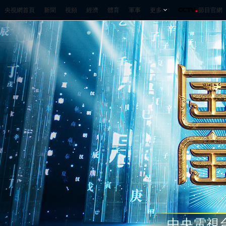
央視網首頁
新聞
視頻
經濟
體育
軍事
更多
節目官網
中央電視