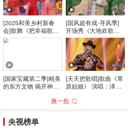
[2025和美乡村新春
[国风超有戏·寻风季]
会]歌舞《把幸福歌
开场秀《大地欢歌》
唱》 演唱：刘媛媛
演唱：石占明
[国家宝藏第二季]精美
[天天把歌唱]歌曲《草
的东方文物 揭开神秘
原姑娘》 演唱：泽旺
中国的面纱
多吉
换一批
央视榜单