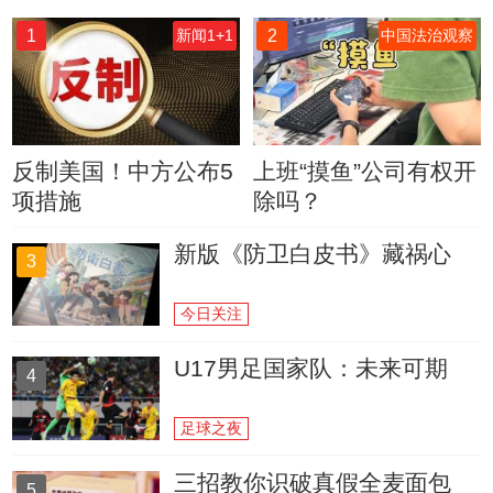
1
2
新闻1+1
中国法治观察
反制美国！中方公布5
上班“摸鱼”公司有权开
项措施
除吗？
新版《防卫白皮书》藏祸心
3
今日关注
U17男足国家队：未来可期
4
足球之夜
三招教你识破真假全麦面包
5