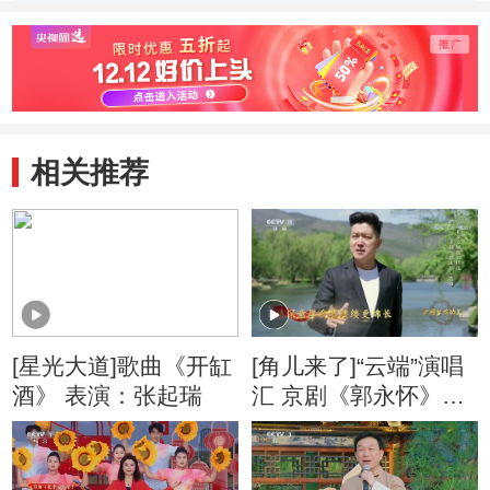
孙淳
相关推荐
[星光大道]歌曲《开缸
[角儿来了]“云端”演唱
酒》 表演：张起瑞
汇 京剧《郭永怀》选
段 演唱：张建峰