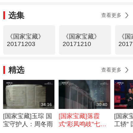
选集
查看更多
《国家宝藏》
《国家宝藏》
《国
20171203
20171210
2017
精选
查看更多
34:16
30:40
[国家宝藏]玉琮 国
[国家宝藏]落霞
[国家
宝守护人：周冬雨
式“彩凤鸣岐”七弦
工轿”
琴 国宝守护人：
人：任