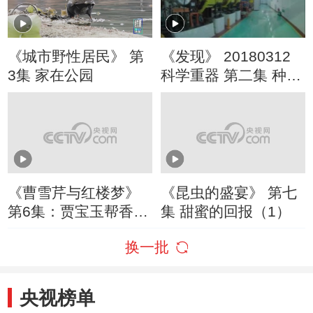
《城市野性居民》 第
《发现》 20180312
3集 家在公园
科学重器 第二集 种质
资源库
《曹雪芹与红楼梦》
《昆虫的盛宴》 第七
第6集：贾宝玉帮香菱
集 甜蜜的回报（1）
解围 香菱叮嘱宝玉不
换一批
要告诉薛蟠
央视榜单