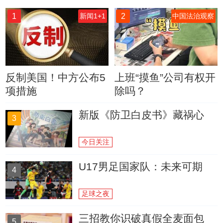
1
2
新闻1+1
中国法治观察
反制美国！中方公布5
上班“摸鱼”公司有权开
项措施
除吗？
新版《防卫白皮书》藏祸心
3
今日关注
U17男足国家队：未来可期
4
足球之夜
三招教你识破真假全麦面包
5