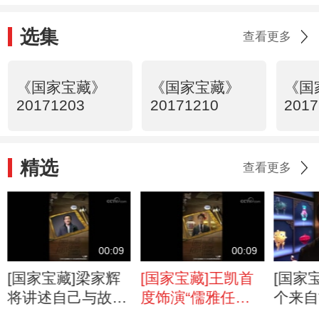
选集
查看更多
《国家宝藏》
《国家宝藏》
《国
20171203
20171210
2017
精选
查看更多
00:09
00:09
[国家宝藏]梁家辉
[国家宝藏]王凯首
[国家
将讲述自己与故宫
度饰演“儒雅任性
个来自
的奇妙渊源
版”乾隆，他将讲
单霁翔