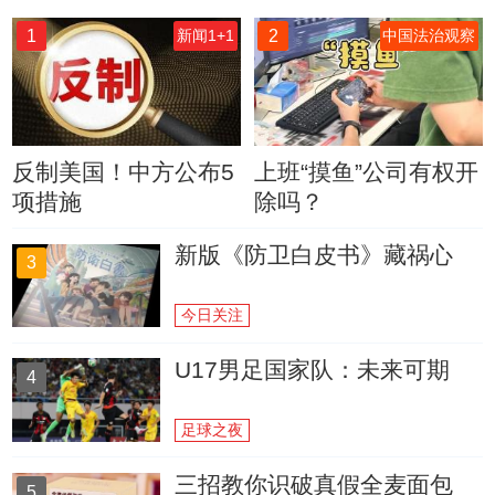
1
2
新闻1+1
中国法治观察
反制美国！中方公布5
上班“摸鱼”公司有权开
项措施
除吗？
新版《防卫白皮书》藏祸心
3
今日关注
U17男足国家队：未来可期
4
足球之夜
三招教你识破真假全麦面包
5