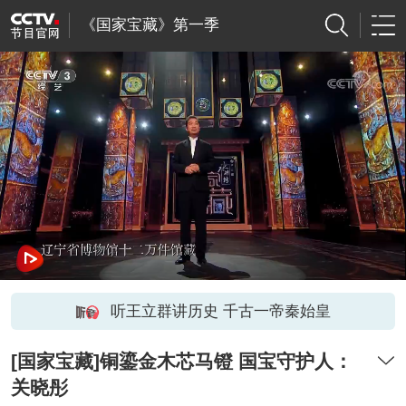
《国家宝藏》第一季
听王立群讲历史 千古一帝秦始皇
[国家宝藏]铜鎏金木芯马镫 国宝守护人：
关晓彤