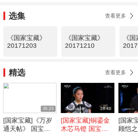
选集
查看更多
《国家宝藏》
《国家宝藏》
《国
20171203
20171210
2017
精选
查看更多
35:23
28:48
[国家宝藏]《万岁
[国家宝藏]铜鎏金
[国家
通天帖》 国宝守
木芯马镫 国宝守
顾恺之
护人：宁静
护人：关晓彤
图》 