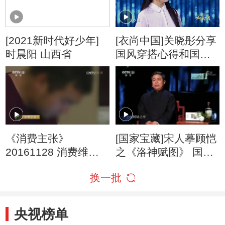
[2021新时代好少年]
[衣尚中国]关晓彤分享
时晨阳 山西省
国风穿搭心得和国风
生活态度
《消费主张》
[国家宝藏]宋人摹顾恺
20161128 消费维权
之《洛神赋图》 国宝
——“一元购”是馅饼还
守护人：陈晓
换一批
是陷阱？
央视榜单