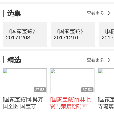
选集
查看更多
《国家宝藏》
《国家宝藏》
《国
20171203
20171210
2017
精选
查看更多
27:53
37:53
[国家宝藏]坤舆万
[国家宝藏]竹林七
[国家
国全图 国宝守护
贤与荣启期砖画
寺琉璃
人：张晨光
国宝守护人：袁弘
宝守护