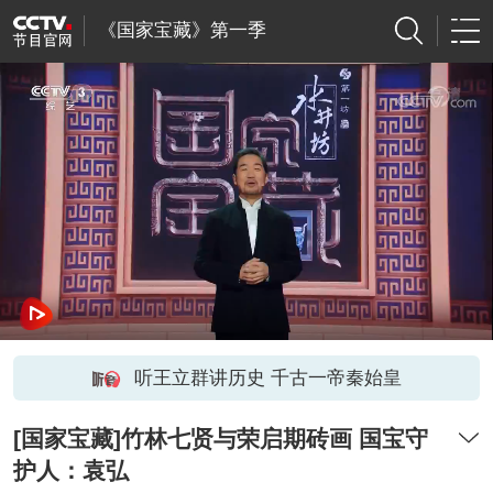
《国家宝藏》第一季
听王立群讲历史 千古一帝秦始皇
[国家宝藏]竹林七贤与荣启期砖画 国宝守
护人：袁弘