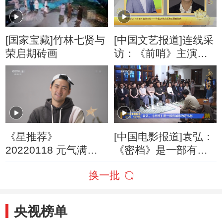
[国家宝藏]竹林七贤与
[中国文艺报道]连线采
荣启期砖画
访：《前哨》主演袁
弘——毕业后首次出
演话剧的收获
《星推荐》
[中国电影报道]袁弘：
20220118 元气满满
《密档》是一部有诚
的一家
意的好电影
换一批
央视榜单