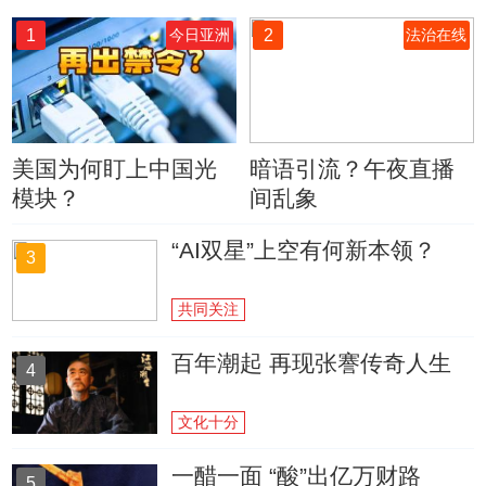
1
2
今日亚洲
法治在线
美国为何盯上中国光
暗语引流？午夜直播
模块？
间乱象
“AI双星”上空有何新本领？
3
共同关注
百年潮起 再现张謇传奇人生
4
文化十分
一醋一面 “酸”出亿万财路
5