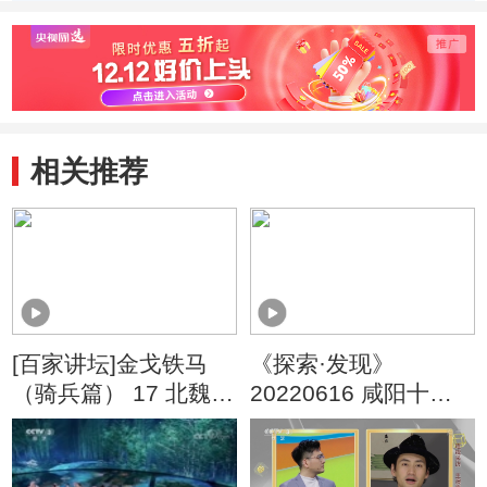
相关推荐
[百家讲坛]金戈铁马
《探索·发现》
（骑兵篇） 17 北魏灭
20220616 咸阳十六
夏 大夏国灭亡
国墓葬群（3）