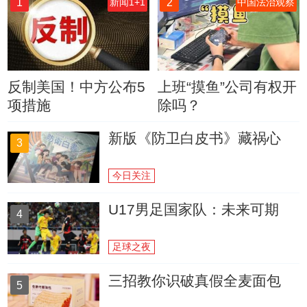
1
2
新闻1+1
中国法治观察
反制美国！中方公布5
上班“摸鱼”公司有权开
项措施
除吗？
新版《防卫白皮书》藏祸心
3
今日关注
U17男足国家队：未来可期
4
足球之夜
三招教你识破真假全麦面包
5