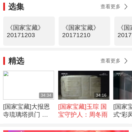
选集
查看更多
《国家宝藏》
《国家宝藏》
《国
20171203
20171210
2017
精选
查看更多
34:34
34:16
[国家宝藏]大报恩
[国家宝藏]玉琮 国
[国家
寺琉璃塔拱门 国
宝守护人：周冬雨
式“彩
宝守护人：秦海璐
琴 国
孙淳