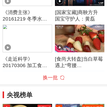
《消费主张》
[国家宝藏]商鞅方升
20161219 冬季水产
国宝守护人：黄磊
市场——热带鱼
《走近科学》
[食尚大转盘]当白草莓
20170306 加工食品
遇上“弯腰
保安全
芒”(20160327)
换一批
央视榜单