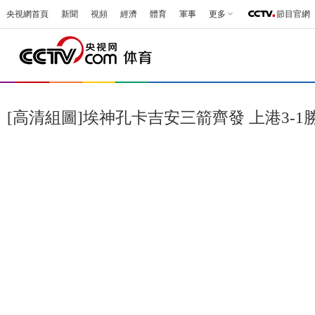
央視網首頁
新聞
視頻
經濟
體育
軍事
更多
節目官網
[高清組圖]埃神孔卡吉安三箭齊發 上港3-1