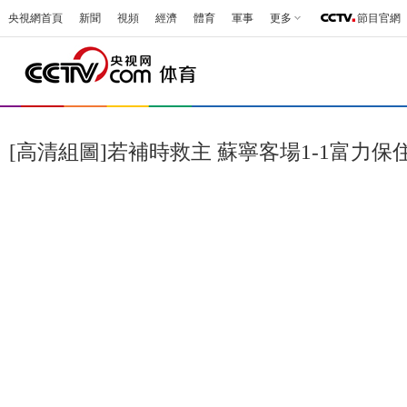
央視網首頁
新聞
視頻
經濟
體育
軍事
更多
節目官網
[高清組圖]若補時救主 蘇寧客場1-1富力保