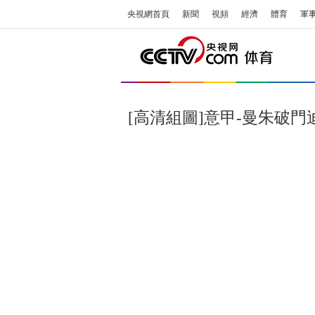
央視網首頁
新聞
視頻
經濟
體育
軍
[高清組圖]意甲-曼朱破門迪