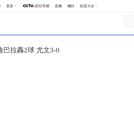
事
更多
節目官網
直播
欄目
頻道大全
巴拉轟2球 尤文3-0