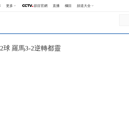
事
更多
節目官網
直播
欄目
頻道大全
2球 羅馬3-2逆轉都靈