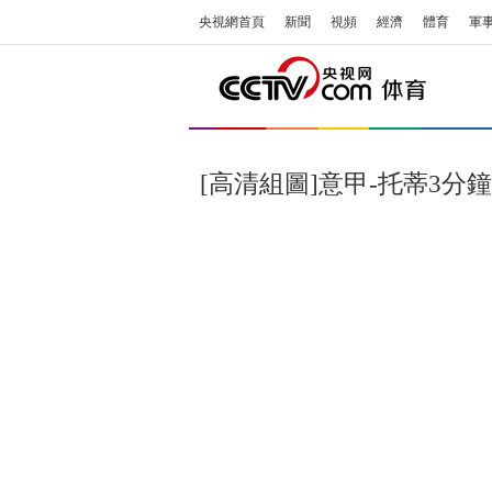
央視網首頁
新聞
視頻
經濟
體育
軍
[高清組圖]意甲-托蒂3分鐘