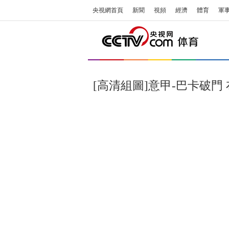
央視網首頁
新聞
視頻
經濟
體育
軍
[高清組圖]意甲-巴卡破門 