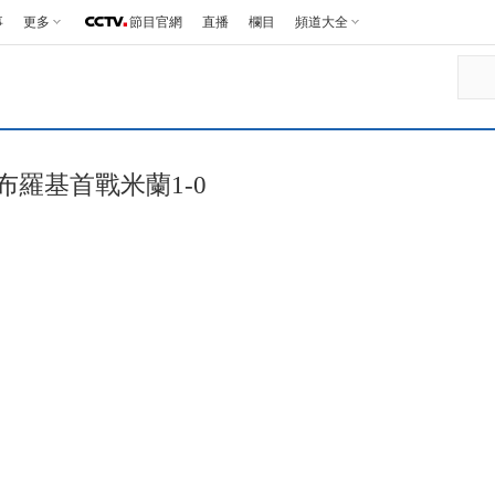
事
更多
節目官網
直播
欄目
頻道大全
布羅基首戰米蘭1-0