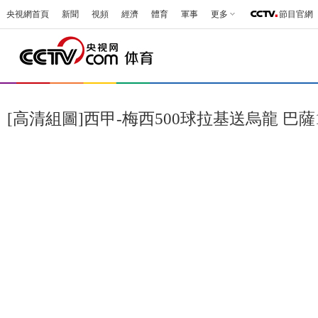
央視網首頁
新聞
視頻
經濟
體育
軍事
更多
節目官網
[高清組圖]西甲-梅西500球拉基送烏龍 巴薩1