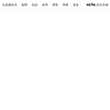
央視網首頁
新聞
視頻
經濟
體育
軍事
更多
節目官網