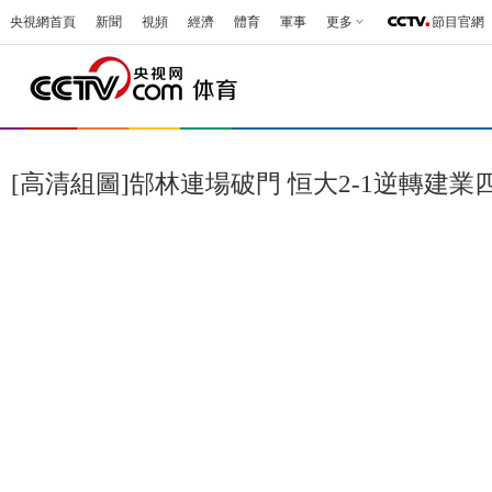
央視網首頁
新聞
視頻
經濟
體育
軍事
更多
節目官網
[高清組圖]郜林連場破門 恒大2-1逆轉建業