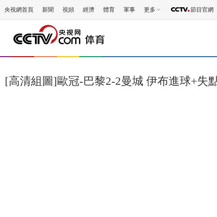
央視網首頁
新聞
視頻
經濟
體育
軍事
更多
節目官網
[高清組圖]歐冠-巴黎2-2曼城 伊布進球+失