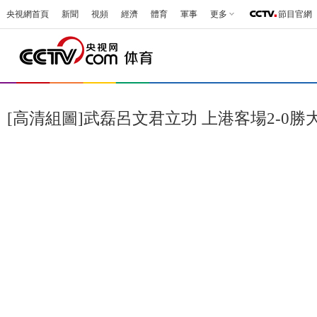
央視網首頁
新聞
視頻
經濟
體育
軍事
更多
節目官網
[高清組圖]武磊呂文君立功 上港客場2-0勝