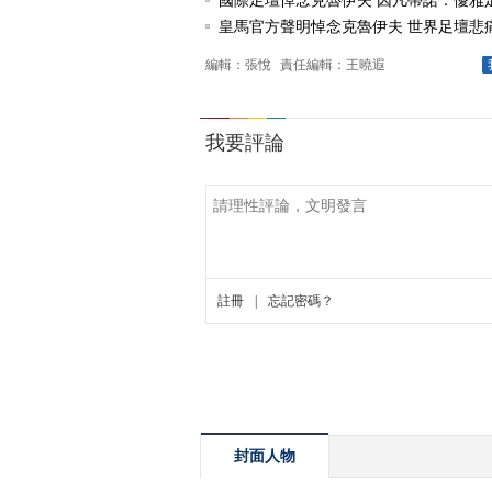
國際足壇悼念克魯伊夫 因凡蒂諾：優雅足球
皇馬官方聲明悼念克魯伊夫 世界足壇悲痛的
編輯：張悅
責任編輯：王曉遐
封面人物