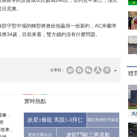
這個賽季的反搶成功次數為246次，位列意甲第三，僅次
若日尼奧。
守型中場的轉型將會給他贏得一份新約，AC米蘭準
候將34歲，目前來看，雙方續約沒有什麼問題。
分享到：
體
實時熱點
馬
...
妖星1條龍 馬競1-0拜仁
國足熱身對手確定
牙
界...
遼籃鬥毆三將道歉
籃改方案出台