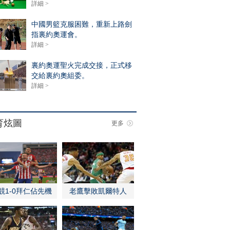
詳細 >
中國男籃克服困難，重新上路劍
指裏約奧運會。
詳細 >
裏約奧運聖火完成交接，正式移
交給裏約奧組委。
詳細 >
育炫圖
更多
競1-0拜仁佔先機
老鷹擊敗凱爾特人