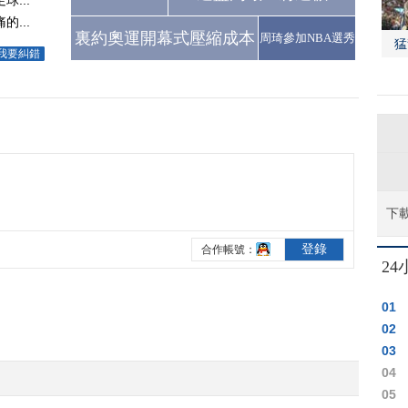
...
...
裏約奧運開幕式壓縮成本
周琦參加NBA選秀
猛
我要糾錯
下
2
01
02
03
04
05