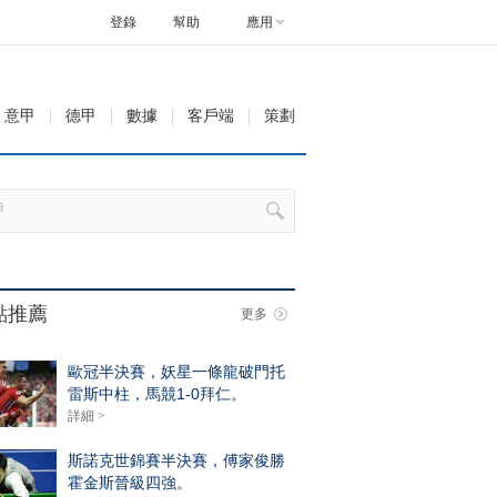
登錄
幫助
應用
意甲
德甲
數據
客戶端
策劃
點推薦
更多
歐冠半決賽，妖星一條龍破門托
雷斯中柱，馬競1-0拜仁。
詳細 >
斯諾克世錦賽半決賽，傅家俊勝
霍金斯晉級四強。