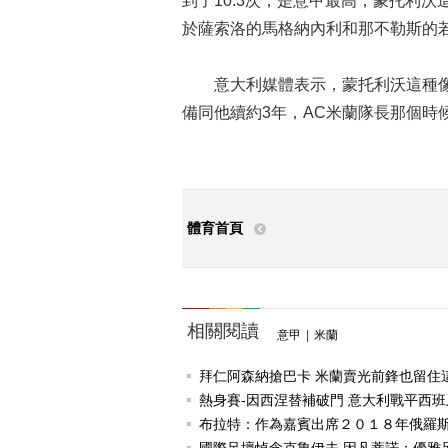
到了10.3次，是意甲最高，蒙托利沃
於薩索洛的馬格納內利和那不勒斯的
意大利媒體表示，蒙托利沃這種像防
備同他續約3年，AC米蘭隊長那個時
體育首頁
相關閱讀
意甲
|
米蘭
拜仁阿森納搶巴卡 米蘭賣光前鋒也留住這條
熱身賽-因西涅替補破門 意大利戰平西班
布拉特：作為嘉賓出席２０１８年俄羅斯世