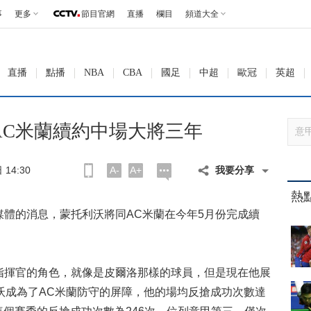
事
更多
節目官網
直播
欄目
頻道大全
直播
點播
NBA
CBA
國足
中超
歐冠
英超
AC米蘭續約中場大將三年
14:30
A-
A+
我要分享
熱
的消息，蒙托利沃將同AC米蘭在今年5月份完成續
揮官的角色，就像是皮爾洛那樣的球員，但是現在他展
沃成為了AC米蘭防守的屏障，他的場均反搶成功次數達