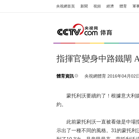
央視網首頁
新聞
視頻
經濟
體育
軍
指揮官變身中路鐵閘 
央視網體育 2016年04月02日 
體育資訊
蒙托利沃要續約了！根據意大利媒體
約。
此前蒙托利沃一直被看做是中場指
示出了一種不同的風格。31的蒙托利