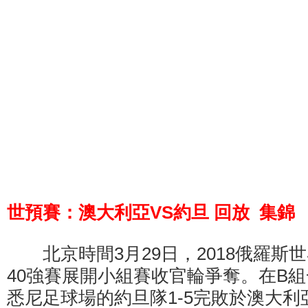
世預賽：澳大利亞VS約旦 回放
集錦
北京時間3月29日，2018俄羅斯
40強賽展開小組賽收官輪爭奪。在B
悉尼足球場的約旦隊1-5完敗於澳大