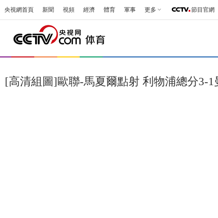
央視網首頁
新聞
視頻
經濟
體育
軍事
更多
節目官網
[高清組圖]歐聯-馬夏爾點射 利物浦總分3-1