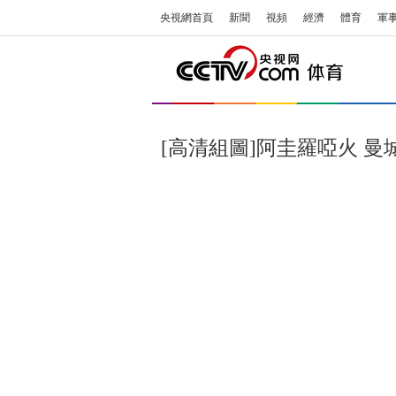
央視網首頁
新聞
視頻
經濟
體育
軍
[高清組圖]阿圭羅啞火 曼