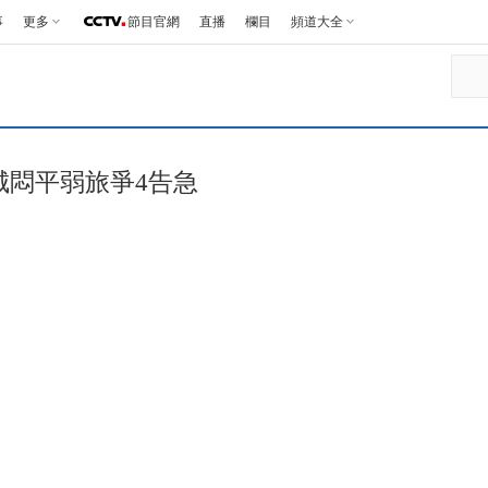
事
更多
節目官網
直播
欄目
頻道大全
城悶平弱旅爭4告急