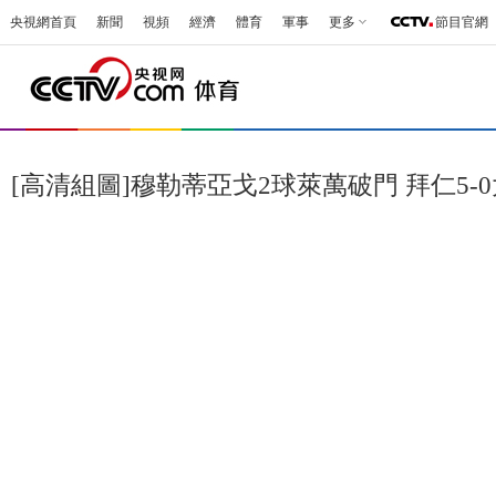
央視網首頁
新聞
視頻
經濟
體育
軍事
更多
節目官網
[高清組圖]穆勒蒂亞戈2球萊萬破門 拜仁5-