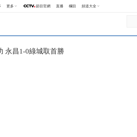
事
更多
節目官網
直播
欄目
頻道大全
功 永昌1-0綠城取首勝