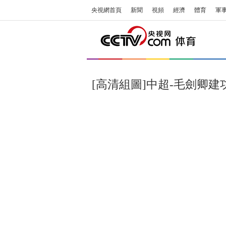
央視網首頁
新聞
視頻
經濟
體育
軍
[高清組圖]中超-毛劍卿建