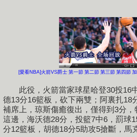
[愛看NBA]火箭VS爵士 第一節
第二節
第三節
第四節
此役，火箭當家球星哈登30投16中
德13分16籃板，砍下兩雙；阿裏扎18
補席上，琼斯傷癒復出，僅得到3分，
這邊，海沃德28分，投籃7中6，罰球1
分12籃板，胡德18分5助攻5搶斷，馬