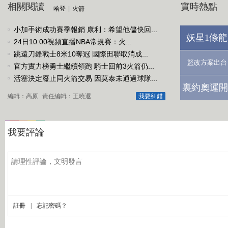
相關閱讀
實時熱點
哈登
|
火箭
小加手術成功賽季報銷 康利：希望他儘快回...
妖星1條龍
24日10:00視頻直播NBA常規賽：火...
跳遠刀鋒戰士8米10奪冠 國際田聯取消成...
籃改方案出台
官方實力榜勇士繼續領跑 騎士回前3火箭仍...
活塞決定廢止同火箭交易 因莫泰未通過球隊...
裏約奧運開
編輯：高原
責任編輯：王曉遐
我要糾錯