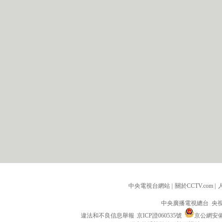
中央電視台網站
|
關於CCTV.com
|
中央廣播電視總台 央
違法和不良信息舉報
京ICP證060535號
京公網安備 1