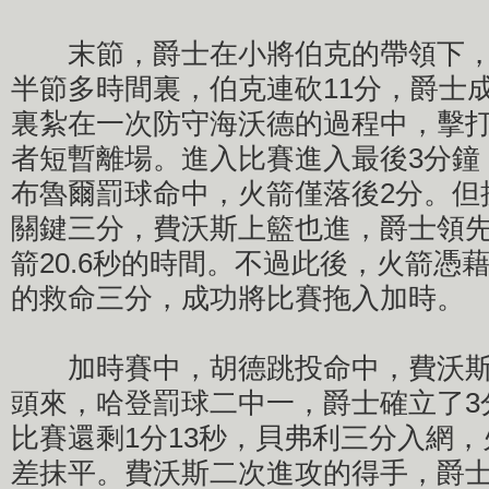
末節，爵士在小將伯克的帶領下，
半節多時間裏，伯克連砍11分，爵士
裏紮在一次防守海沃德的過程中，擊
者短暫離場。進入比賽進入最後3分鐘
布魯爾罰球命中，火箭僅落後2分。但
關鍵三分，費沃斯上籃也進，爵士領先
箭20.6秒的時間。不過此後，火箭憑
的救命三分，成功將比賽拖入加時。
加時賽中，胡德跳投命中，費沃斯
頭來，哈登罰球二中一，爵士確立了3
比賽還剩1分13秒，貝弗利三分入網
差抹平。費沃斯二次進攻的得手，爵士