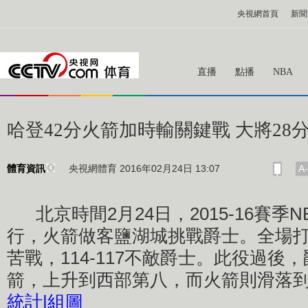
央視網首頁
新聞
直播
點播
NBA
哈登42分火箭加時輸關鍵戰 大將28
央視網體育 2016年02月24日 13:07
A-
體育資訊
北京時間2月24日，2015-16賽季
行，火箭做客鹽湖城挑戰爵士。全場
苦戰，114-117不敵爵士。此役過後
箭，上升到西部第八，而火箭則滑落
統計
|
組圖