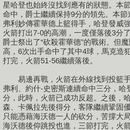
星哈登也始終沒找到應有的狀態。本
命中，爵士繼續保持9分的領先。本節
弗利妙傳霍華德上籃得手，哈登發威強
火箭打出7-0的高潮，一度僅落後3分
爵士祭出了“砍殺霍華德”的戰術。但
高，6次出手命中了其中4球，馬克造
打完，火箭51-56繼續落後。
易邊再戰，火箭在外線找到投籃手
弗利、約什-史密斯連續命中三分，哈
分，此時，火箭已成功反超。之後，
森、卡佩拉先後得分，客隊繼續鞏固
只能憑藉海沃德一人的砍分，苦撐大
海沃德後仰跳投也進，三節打完，火箭8