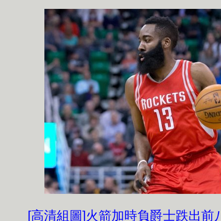
[高清組圖]火箭加時負爵士跌出前八