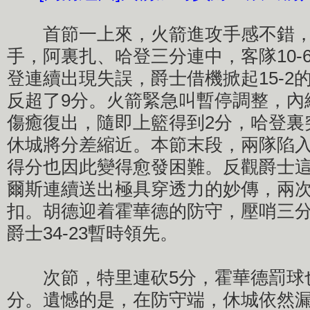
首節一上來，火箭進攻手感不錯，
手，阿裏扎、哈登三分連中，客隊10-
登連續出現失誤，爵士借機掀起15-2
反超了9分。火箭緊急叫暫停調整，內
傷癒復出，隨即上籃得到2分，哈登裏
休城將分差縮近。本節末段，兩隊陷
得分也因此變得愈發困難。反觀爵士
爾斯連續送出極具穿透力的妙傳，兩
扣。胡德迎着霍華德的防守，壓哨三
爵士34-23暫時領先。
次節，特里連砍5分，霍華德罰球
分。遺憾的是，在防守端，休城依然