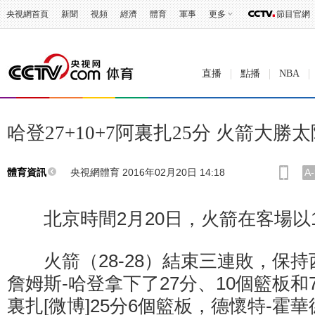
央視網首頁
新聞
視頻
經濟
體育
軍事
更多
節目官網
直播
點播
NBA
哈登27+10+7阿裏扎25分 火箭大勝
央視網體育 2016年02月20日 14:18
A-
體育資訊
北京時間2月20日，火箭在客場以11
火箭（28-28）結束三連敗，保持
詹姆斯-哈登拿下了27分、10個籃板和
裏扎[微博]25分6個籃板，德懷特-霍華