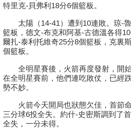
特里克-貝弗利18分6個籃板。
太陽（14-41）遭到10連敗。琼-魯
籃板，德文-布克和阿基-古德溫各得1
爾扎-泰利托維奇25分8個籃板，克裏斯
個籃板。
全明星賽後，火箭再度發射，開始
在全明星賽前，他們連吃敗仗，已經
勢不妙。
火箭今天開局也狀態欠佳，首節命中率
三分球6投全失。約什-史密斯調到了
全失，一分未得。