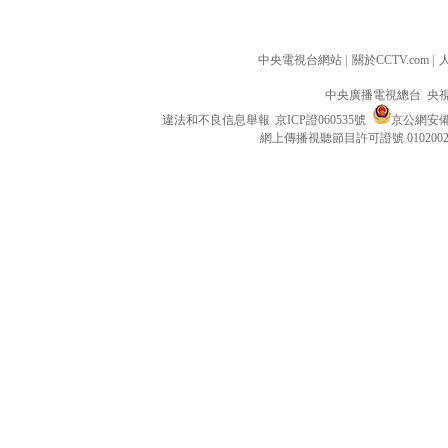
中央電視台網站
|
關於CCTV.com
|
中央廣播電視總台 央
違法和不良信息舉報
京ICP證060535號
京公網安備 1
網上傳播視聽節目許可證號 010200