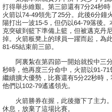
打得舉步維艱。第三節還有7分24秒
火箭以74-49領先了25分。此後6分
陽打出一波15-5，但仍以64-79落
克突破到籃下準備上籃，但被邁克丹
掉。火箭板凳上的球員一躍而起，為
81-65結束前三節。
阿裏紮在第四節一開始就投中三分。
秒時，他再度三分命中，火箭以91-71
繼續擴大優勢，比賽還有5分22秒時
他們以102-79遙遙領先。
火箭勝券在握，此後撤下了主力。
休息，放棄了這場比賽。