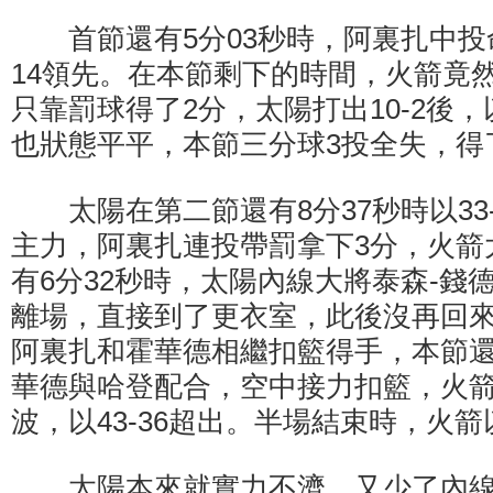
首節還有5分03秒時，阿裏扎中投命
14領先。在本節剩下的時間，火箭竟
只靠罰球得了2分，太陽打出10-2後，以
也狀態平平，本節三分球3投全失，得
太陽在第二節還有8分37秒時以33-
主力，阿裏扎連投帶罰拿下3分，火箭
有6分32秒時，太陽內線大將泰森-錢德
離場，直接到了更衣室，此後沒再回
阿裏扎和霍華德相繼扣籃得手，本節還
華德與哈登配合，空中接力扣籃，火箭完
波，以43-36超出。半場結束時，火箭以
太陽本來就實力不濟，又少了內線