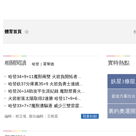
體育首頁
相關閱讀
實時熱點
哈登
|
霍華德
哈登34+9+11魔獸兩雙 火箭負開拓者...
妖星1條龍
哈登砍37分庫裏35+9 火箭負勇士連續...
哈登26+14助攻平生涯紀錄 魔獸禁賽火...
籃改方案出台
火箭射落太陽取得2連勝 哈登17+9+6...
哈登33+7+7魔獸遭驅逐 威少三雙雷霆...
裏約奧運開
編輯：程立瑤
責任編輯：王曉遐
我要糾錯