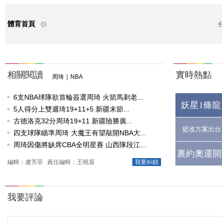
體育首頁
相關閱讀
實時熱點
周琦
|
NBA
6支NBA球隊欲首輪簽選周琦 火箭馬刺老...
妖星1條龍
5人得分上雙週琦19+11+5 新疆末節...
古德洛克32分周琦19+11 新疆險勝廣...
籃改方案出台
四支球隊瞄準周琦 大魔王有望敲開NBA大...
周琦因傷將缺席CBA全明星賽 山西隊段江...
裏約奧運開
編輯：盧芳菲
責任編輯：王曉遐
我要糾錯