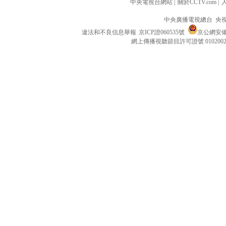
中央電視台網站
|
關於CCTV.com
|
中央廣播電視總台 央
違法和不良信息舉報
京ICP證060535號
京公網安備 1
網上傳播視聽節目許可證號 010200