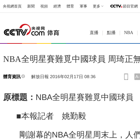
央視網首頁
新聞
視頻
經濟
體育
軍事
更多
節目官網
直播
點播
NBA
NBA全明星賽難覓中國球員 周琦正無
解放日報 2016年02月17日 08:36
A-
體育資訊
原標題：
NBA全明星賽難覓中國球員
■本報記者 姚勤毅
剛謝幕的NBA全明星周末上，人們