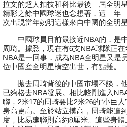
拉文的超人扣技和科比最後一屆全明
精彩之餘中國球迷也念想著，這一年一
次出現當年姚明這樣來自中國的全明
中國球員目前最接近NBA的，是中
周琦。據悉，現在有6支NBA球隊正
NBA是一回事，成為NBA全明星又是
位中國産全明星橫空出世，有點難。
拋去周琦背後的中國市場不談，他
已夠格去NBA發展。相比較剛進入NB
聯，2米17的周琦要比2米26的“小巨
身高更高。至於站立摸高，周琦能達
度，比易建聯則高約8厘米。這些身體