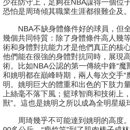
少在防守上，足夠在NBA謀得一個位子
恐怕是周琦傾其職業生涯都很難企及
NBA不缺身體條件好的球員，但全
幾個共同特質：除了身體條件高人幾
術和身體對抗能力才是他們真正的核
他們能在很強的身體對抗同時，展現
術。比如NBA公認的第一傳統中鋒“魔
和姚明都在巔峰時期，兩人每次交手“
明。姚明巨大的體重和出色的下肢力
上絲毫不落下風；籃球智商和技術上，
獸”。這也是姚明之所以成為全明星級
周琦幾乎不可能達到姚明的高度。
90多公斤，“瘦竹竿”到了肌肉棒子成林