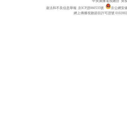
中央廣播電視總台 央
違法和不良信息舉報
京ICP證060535號
京公網安備 1
網上傳播視聽節目許可證號 010200