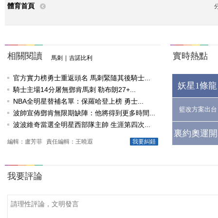
體育首頁
相關閱讀
實時熱點
馬刺
|
吉諾比利
官方實力榜勇士重返頭名 馬刺緊隨其後騎士...
妖星1條龍
騎士主場14分屠無鄧肯馬刺 勒布朗27+...
NBA全明星替補名單：保羅哈登上榜 勇士...
籃改方案出台
波帥宣佈鄧肯無限期缺陣：他將得到更多時間...
波波維奇當選全明星西部隊主帥 生涯第四次...
裏約奧運開
編輯：盧芳菲
責任編輯：王曉遐
我要糾錯