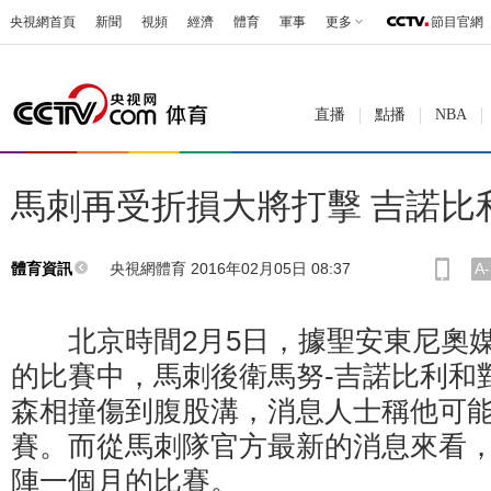
央視網首頁
新聞
視頻
經濟
體育
軍事
更多
節目官網
直播
點播
NBA
馬刺再受折損大將打擊 吉諾比利
央視網體育 2016年02月05日 08:37
A-
體育資訊
北京時間2月5日，據聖安東尼奧媒
的比賽中，馬刺後衛馬努-吉諾比利和
森相撞傷到腹股溝，消息人士稱他可能
賽。而從馬刺隊官方最新的消息來看
陣一個月的比賽。