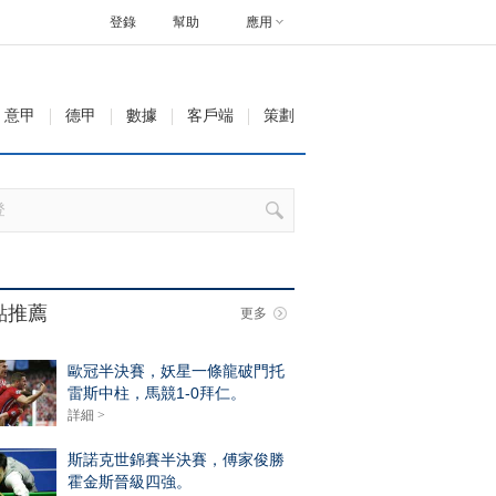
登錄
幫助
應用
意甲
德甲
數據
客戶端
策劃
點推薦
更多
歐冠半決賽，妖星一條龍破門托
雷斯中柱，馬競1-0拜仁。
詳細 >
斯諾克世錦賽半決賽，傅家俊勝
霍金斯晉級四強。