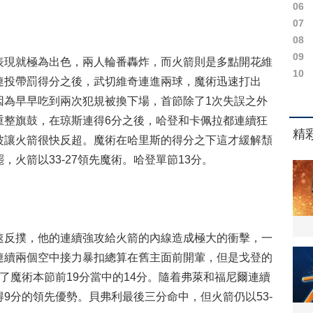
06
07
08
09
現就極為出色，兩人輪番轟炸，而火箭則是多點開花維
10
連投帶罰得分之後，武切維奇連進兩球，魔術迅速打出
是因為早早吃到兩次犯規被換下場，首節除了1次失誤之外
重整旗鼓，在琼斯連得6分之後，哈登和卡佩拉都連續狂
擊波讓火箭很快反超。魔術在哈里斯的得分之下這才緩解頹
火箭以33-27領先魔術。哈登單節13分。
反撲，他的連續強攻給火箭的內線造成極大的衝擊，一
德連續兩個空中接力暴扣總算在舊主面前開葷，但是戈登的
了魔術本節前19分當中的14分。隨着弗萊和福尼爾連續
得9分的領先優勢。貝弗利最後三分命中，但火箭仍以53-