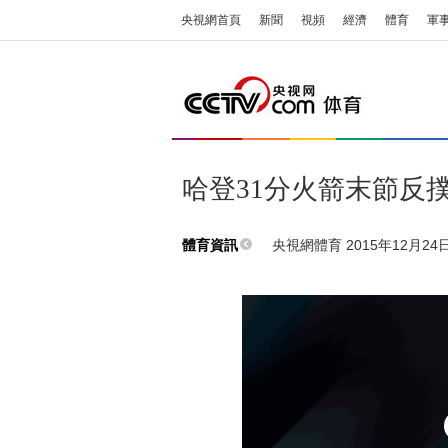
央視網首頁
新聞
視頻
經濟
體育
軍
哈登31分火箭末節反
央視網體育 2015年12月24日 
體育資訊