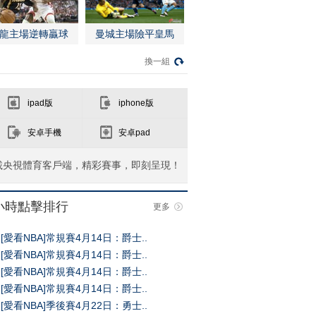
龍主場逆轉贏球
曼城主場險平皇馬
換一組
ipad版
iphone版
安卓手機
安卓pad
載央視體育客戶端，精彩賽事，即刻呈現！
4小時點擊排行
更多
[愛看NBA]常規賽4月14日：爵士..
[愛看NBA]常規賽4月14日：爵士..
[愛看NBA]常規賽4月14日：爵士..
[愛看NBA]常規賽4月14日：爵士..
[愛看NBA]季後賽4月22日：勇士..