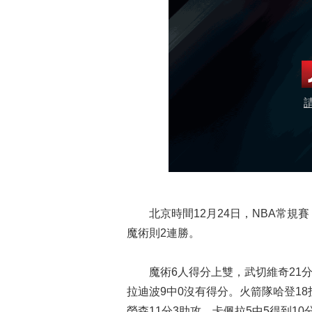
北京時間12月24日，NBA常規賽，
魔術則2連勝。
魔術6人得分上雙，武切維奇21分6
拉迪波9中0沒有得分。火箭隊哈登18投
勞森11分3助攻，卡佩拉5中5得到10