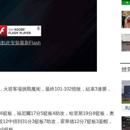
請點此安裝最新Flash
體
火箭客場挑戰魔術，最終101-102惜敗，結束3連勝，
馬
籃板，福尼爾17分5籃板4助攻，哈里斯19分8籃板，奧
12中得到31分3籃板7助攻，霍華德12分7籃板3蓋帽，
分5籃板。