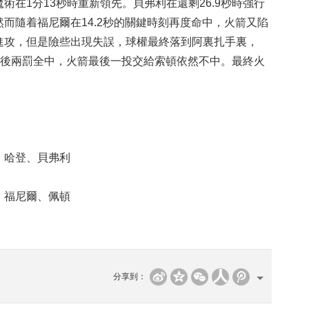
在1分13秒時重新領先。貝弗利在還剩26.9秒時強行
而隨着福尼爾在14.2秒的關鍵時刻再度命中，火箭又陷
進攻，但是險些出現失誤，球權最終落到阿裏扎手裏，
最後兩罰全中，火箭最後一投交給索頓依然不中。最終火
哈登、貝弗利
福尼爾、佩頓
分享到：