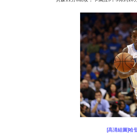
[高清組圖]哈