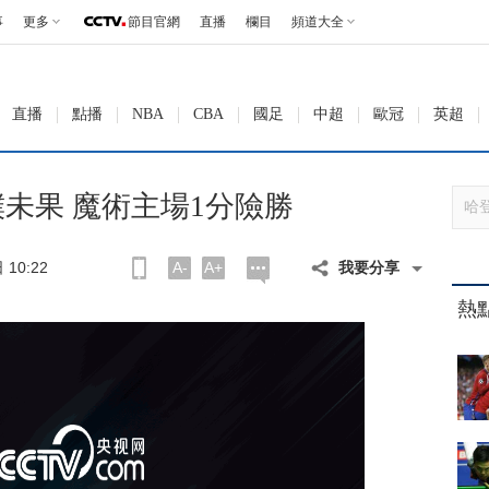
事
更多
節目官網
直播
欄目
頻道大全
直播
點播
NBA
CBA
國足
中超
歐冠
英超
撲未果 魔術主場1分險勝
10:22
A-
A+
我要分享
熱