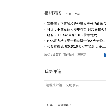
相關閱讀
哈登
|
火箭
霍華德：正嘗試和哈登建立更佳的化學
科比：不在意個人歷史排名 難忘暴扣火箭卡
哈登36+7+5林書豪13+5 霍華德六...
NBA實力榜：勇士榜首騎士第2 火箭僅1..
火箭推薦姚明為2016名人堂候選 大姚:...
編輯：盧芳菲
責任編輯：王曉遐