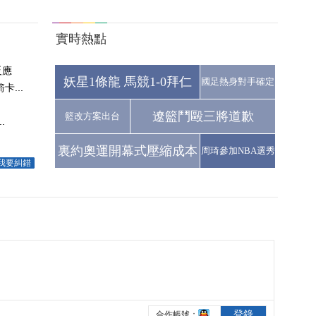
實時熱點
反應
妖星1條龍 馬競1-0拜仁
國足熱身對手確定
...
遼籃鬥毆三將道歉
籃改方案出台
.
裏約奧運開幕式壓縮成本
周琦參加NBA選秀
我要糾錯