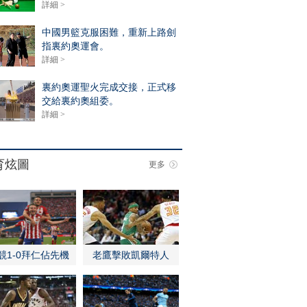
詳細 >
中國男籃克服困難，重新上路劍
指裏約奧運會。
詳細 >
裏約奧運聖火完成交接，正式移
交給裏約奧組委。
詳細 >
育炫圖
更多
競1-0拜仁佔先機
老鷹擊敗凱爾特人