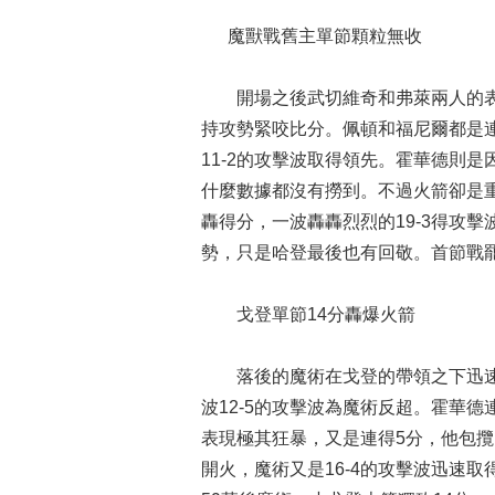
魔獸戰舊主單節顆粒無收
開場之後武切維奇和弗萊兩人的表
持攻勢緊咬比分。佩頓和福尼爾都是
11-2的攻擊波取得領先。霍華德則
什麼數據都沒有撈到。不過火箭卻是
轟得分，一波轟轟烈烈的19-3得攻
勢，只是哈登最後也有回敬。首節戰罷，
戈登單節14分轟爆火箭
落後的魔術在戈登的帶領之下迅速
波12-5的攻擊波為魔術反超。霍華
表現極其狂暴，又是連得5分，他包攬
開火，魔術又是16-4的攻擊波迅速取