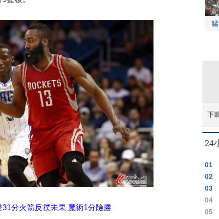
猛
下
2
01
02
03
04
登31分火箭反撲未果 魔術1分險勝
05