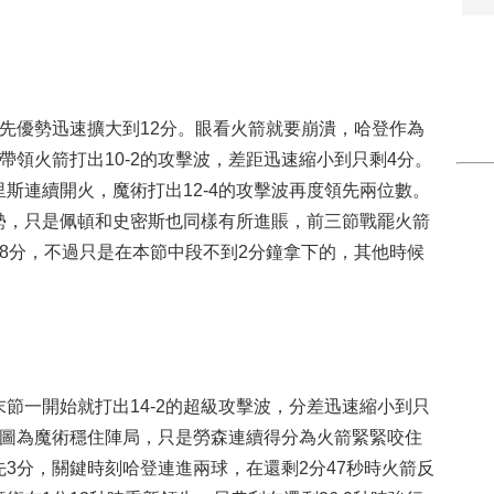
優勢迅速擴大到12分。眼看火箭就要崩潰，哈登作為
帶領火箭打出10-2的攻擊波，差距迅速縮小到只剩4分。
斯連續開火，魔術打出12-4的攻擊波再度領先兩位數。
勢，只是佩頓和史密斯也同樣有所進賬，前三節戰罷火箭
拿到8分，不過只是在本節中段不到2分鐘拿下的，其他時候
一開始就打出14-2的超級攻擊波，分差迅速縮小到只
試圖為魔術穩住陣局，只是勞森連續得分為火箭緊緊咬住
3分，關鍵時刻哈登連進兩球，在還剩2分47秒時火箭反