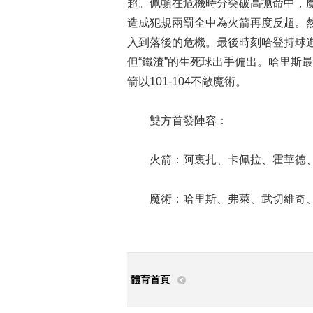
超。佩頓在危機時分突破高拋命中，魔術
造成犯規兩罰全中為火箭再度反超。然
入到落後的危機。最後時刻哈登持球
但“鐵渣”的生死球出手偏出。哈里斯
箭以101-104不敵魔術。
雙方首發陣容：
火箭：阿裏扎、卡佩拉、霍華德、
魔術：哈里斯、弗萊、武切維奇、
體育首頁