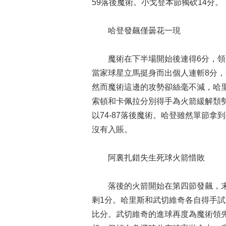
59落後魔術。小戈登本節獨砍14分。
哈登發飆僅曇花一現
魔術在下半場開始後連得6分，領先
當家球星立馬挺身而出個人連斬8分，
然而魔術這邊的攻勢卻絲毫不減，哈里
索頓和卡佩拉分別得手為火箭緩解頹
以74-87落後魔術。哈登雖然單節
沒有入賬。
阿裏扎錯失生死球火箭惜敗
落後的火箭開始在第四節發飆，末節
剩1分。哈里斯和武切維奇各自得手
比分。武切維奇的進球再度為魔術領先