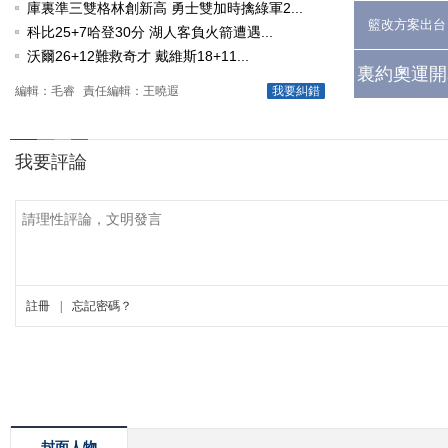
庫裏準三雙格林創新高 勇士雙加時擒綠軍2...
籃改方案出台
科比25+7哈登30分 湖人客負火箭遭遇...
沃爾26+12難救奇才 戴維斯18+11...
裏約奧運開
編輯：毛睿
責任編輯：王曉遐
我要糾錯
封面人物