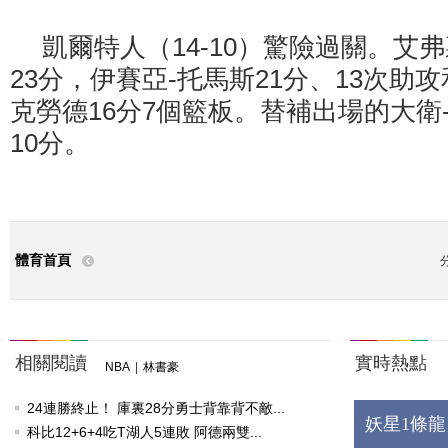
凱爾特人（14-10）驚險過關。艾
23分，伊賽亞-托馬斯21分、13次助
克勞德16分7個籃板。替補出場的大衛
10分。
體育首頁
相關閱讀
實時熱點
NBA
|
林書豪
24連勝終止！ 庫裏28分勇士背靠背不敵...
妖星1條龍
科比12+6+4吃T湖人5連敗 阿德兩雙...