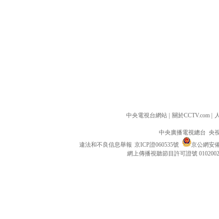
中央電視台網站
|
關於CCTV.com
|
中央廣播電視總台 央
違法和不良信息舉報
京ICP證060535號
京公網安備 1
網上傳播視聽節目許可證號 010200