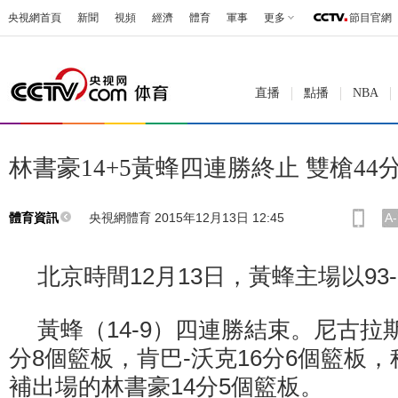
央視網首頁
新聞
視頻
經濟
體育
軍事
更多
節目官網
直播
點播
NBA
林書豪14+5黃蜂四連勝終止 雙槍44
央視網體育 2015年12月13日 12:45
A-
體育資訊
北京時間12月13日，黃蜂主場以93
黃蜂（14-9）四連勝結束。尼古拉斯
分8個籃板，肯巴-沃克16分6個籃板，
補出場的林書豪14分5個籃板。