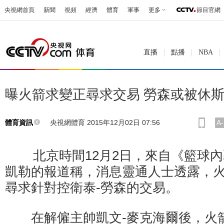
央視網首頁
新聞
視頻
經濟
體育
軍事
更多
節目官網
直播
點播
NBA
曝火箭求變正尋求交易 勞森或被休
央視網體育 2015年12月02日 07:56
A-
體育資訊
北京時間12月2日，來自《籃球內
凱勒的報道稱，消息靈通人士透露，
尋求針對控衛泰-勞森的交易。
在解僱主帥凱文-麥克海爾後，火