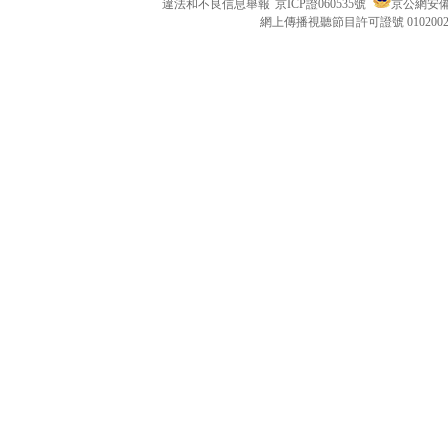
違法和不良信息舉報
京ICP證060535號
京公網安備 1
網上傳播視聽節目許可證號 010200