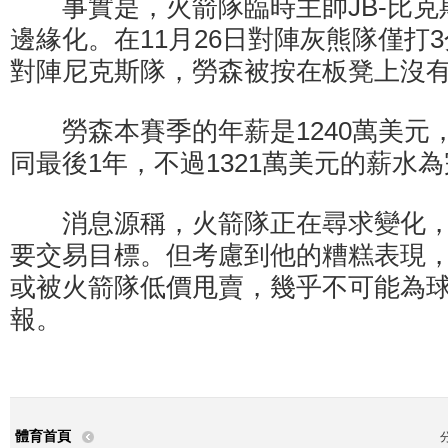
事實是，火箭隊臨時主帥JB-比克
邊緣化。在11月26日對陣灰熊隊僅打3
對陣尼克斯隊，勞森被按在板凳上沒
勞森本賽季的年薪是1240萬美元
同最後1年，不過1321萬美元的薪水
消息源稱，火箭隊正在尋求變化，
要交易目標。但考慮到他的糟糕表現
或被火箭隊低價甩賣，幾乎不可能為
報。
體育首頁