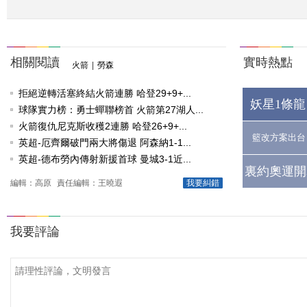
相關閱讀
實時熱點
火箭
|
勞森
拒絕逆轉活塞終結火箭連勝 哈登29+9+...
妖星1條龍
球隊實力榜：勇士蟬聯榜首 火箭第27湖人...
火箭復仇尼克斯收穫2連勝 哈登26+9+...
籃改方案出台
英超-厄齊爾破門兩大將傷退 阿森納1-1...
英超-德布勞內傳射新援首球 曼城3-1近...
裏約奧運開
編輯：高原
責任編輯：王曉遐
我要糾錯