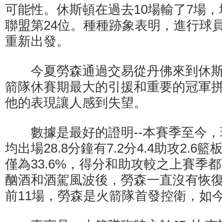
可能性。休斯頓在過去10場輸了7場，
聯盟第24位。種種跡象表明，進行球
重新出發。
今夏勞森通過交易從丹佛來到休斯
箭隊休賽期最大的引援和重要的冠軍
他的表現讓人感到失望。
數據是最好的證明--本賽季至今，現
均出場28.8分鐘有7.2分4.4助攻2.
僅為33.6%，得分和助攻較之上賽季
酗酒和酒駕風波後，勞森一直沒有恢
前11場，勞森是火箭隊首發控衛，如