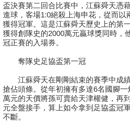
盃決賽第二回合比賽中，江蘇舜天憑
進球，客場1:0絕殺上海申花，從而以兩
獲得冠軍。這是江蘇舜天歷史上的第
獲得創隊史的2000萬元贏球獎同時，
冠正賽的入場券。
奪隊史足協盃第一冠
江蘇舜天在剛剛結束的賽季中成績
搶佔頭條。從年初擁有多達6名國腳一炮
萬元的天價將孫可賣給天津權健，再到
元全盤接手，算上如今拿到足協盃冠
不斷。