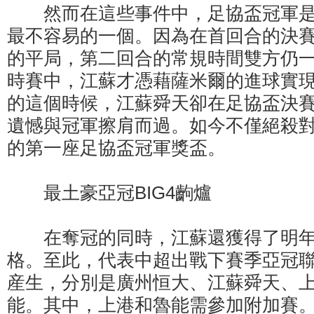
然而在這些事件中，足協盃冠軍是
最不容易的一個。因為在首回合的決賽
的平局，第二回合的常規時間雙方仍
時賽中，江蘇才憑藉薩米爾的進球實
的這個時候，江蘇舜天卻在足協盃決
遺憾與冠軍擦肩而過。如今不僅絕殺
的第一座足協盃冠軍獎盃。
最土豪亞冠BIG4齣爐
在奪冠的同時，江蘇還獲得了明年
格。至此，代表中超出戰下賽季亞冠聯
産生，分別是廣州恒大、江蘇舜天、
能。其中，上港和魯能需參加附加賽