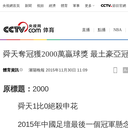
央視網首頁
新聞
視頻
經濟
體育
軍事
更多
節目官網
直播
點播
NBA
舜天奪冠獲2000萬贏球獎 最土豪亞冠
瀋陽晚報 2015年11月30日 11:09
A-
體育資訊
原標題：
2000
舜天1比0絕殺申花
2015年中國足壇最後一個冠軍懸