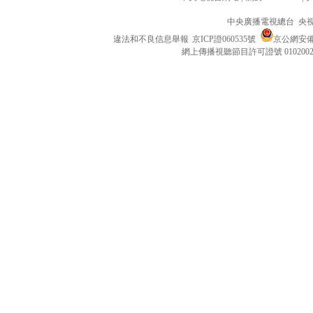
中央廣播電視總台 央
違法和不良信息舉報
京ICP證060535號
京公網安備 1
網上傳播視聽節目許可證號 010200