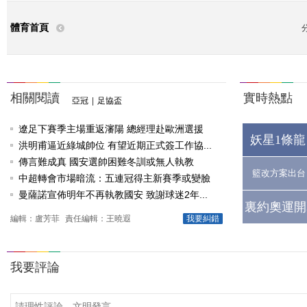
體育首頁
相關閱讀
實時熱點
亞冠
|
足協盃
遼足下賽季主場重返瀋陽 總經理赴歐洲選援
妖星1條龍
洪明甫逼近綠城帥位 有望近期正式簽工作協...
傳言難成真 國安選帥困難冬訓或無人執教
籃改方案出台
中超轉會市場暗流：五連冠得主新賽季或變臉
曼薩諾宣佈明年不再執教國安 致謝球迷2年...
裏約奧運開
編輯：盧芳菲
責任編輯：王曉遐
我要糾錯