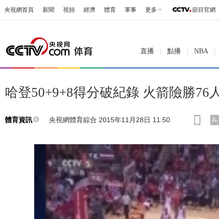
央視網首頁
新聞
視頻
經濟
體育
軍事
更多
節目官網
直播
點播
NBA
哈登50+9+8得分破紀錄 火箭險勝7
央視網體育綜合 2015年11月28日 11:50
A-
體育資訊