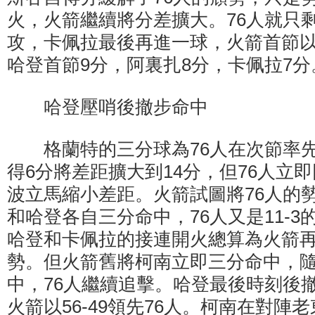
火，火箭繼續將分差擴大。76人就只
攻，卡佩拉最後再進一球，火箭首節以30
哈登首節9分，阿裏扎8分，卡佩拉7分
哈登壓哨後撤步命中
格蘭特的三分球為76人在次節率先
得6分將差距擴大到14分，但76人立即
波立馬縮小差距。火箭試圖將76人的
和哈登各自三分命中，76人又是11-
哈登和卡佩拉的接連開火總算為火箭
勢。但火箭舊將柯南立即三分命中，
中，76人繼續追擊。哈登最後時刻後
火箭以56-49領先76人。柯南在對陣