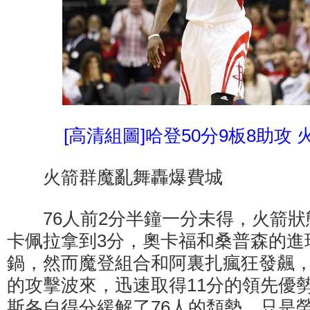
[高清組圖]哈登50分9板8助攻 
火箭群魔亂舞轟爆費城
76人前2分半鐘一分未得，火箭狀
卡佩拉拿到3分，奧卡福和桑普森的進
鍋，然而魔登組合和阿裏扎瘋狂發飆，聯
的攻擊波來，迅速取得11分的領先優
斯各自得分緩解了76人的頹勢，只是