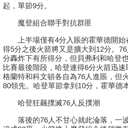
起，單節9分。
魔登組合聯手對抗群匪
上半場僅有4分入賬的霍華德開始
得5分之後火箭將又是擴大到12分。7
分轟炸下有所得分，但貝弗利和哈登
比賽最後階段，哈登連得6分火箭迅速
格蘭特和科文頓各自為76人進賬，但火
80領先。哈登單節拿到10分，霍華德
哈登狂飆撲滅76人反撲潮
落後的76人不甘心就此淪落，一波1