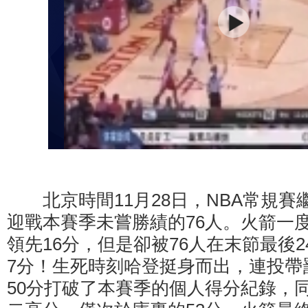
北京時間11月28日，NBA常規賽
迎戰本賽季未嘗勝績的76人。火箭一
領先16分，但是卻被76人在末節最後2
7分！生死時刻哈登挺身而出，連投帶
50分打破了本賽季的個人得分紀錄，