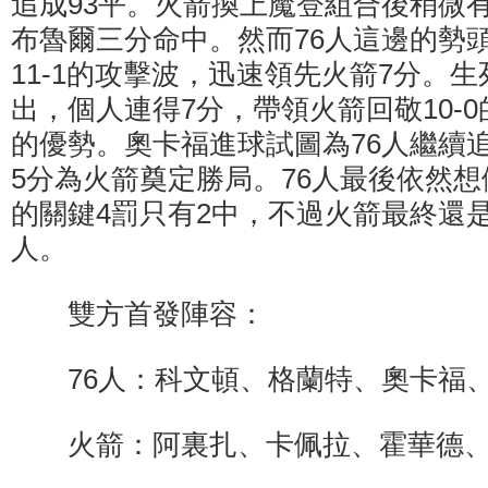
追成93平。火箭換上魔登組合後稍微
布魯爾三分命中。然而76人這邊的勢
11-1的攻擊波，迅速領先火箭7分。
出，個人連得7分，帶領火箭回敬10-
的優勢。奧卡福進球試圖為76人繼續
5分為火箭奠定勝局。76人最後依然
的關鍵4罰只有2中，不過火箭最終還是以1
人。
雙方首發陣容：
76人：科文頓、格蘭特、奧卡福、
火箭：阿裏扎、卡佩拉、霍華德、