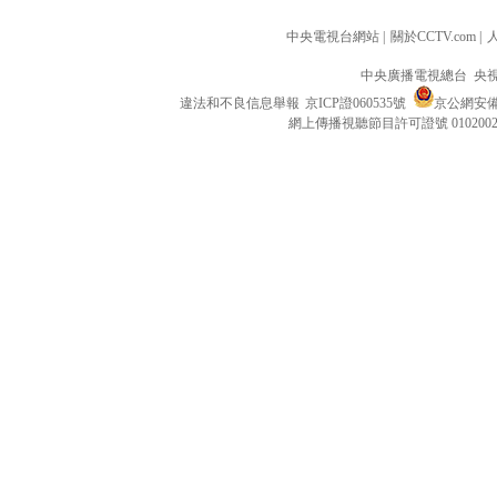
中央電視台網站
|
關於CCTV.com
|
中央廣播電視總台 央
違法和不良信息舉報
京ICP證060535號
京公網安備 1
網上傳播視聽節目許可證號 010200