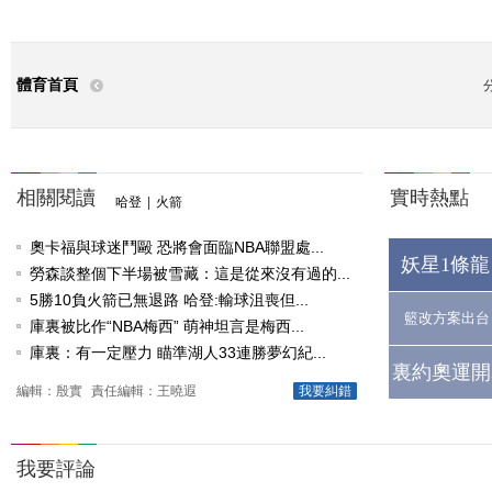
體育首頁
相關閱讀
實時熱點
哈登
|
火箭
奧卡福與球迷鬥毆 恐將會面臨NBA聯盟處...
妖星1條龍
勞森談整個下半場被雪藏：這是從來沒有過的...
5勝10負火箭已無退路 哈登:輸球沮喪但...
籃改方案出台
庫裏被比作“NBA梅西” 萌神坦言是梅西...
庫裏：有一定壓力 瞄準湖人33連勝夢幻紀...
裏約奧運開
編輯：殷實
責任編輯：王曉遐
我要糾錯