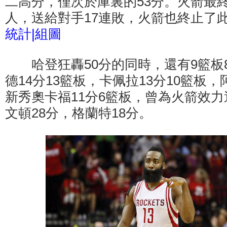
二高分，僅次於庫裏的53分。火箭最終以1
人，送給對手17連敗，火箭也終止了
統計
|
組圖
哈登狂轟50分的同時，還有9籃板
德14分13籃板，卡佩拉13分10籃板，
新秀奧卡福11分6籃板，曾為火箭效力
文頓28分，格蘭特18分。