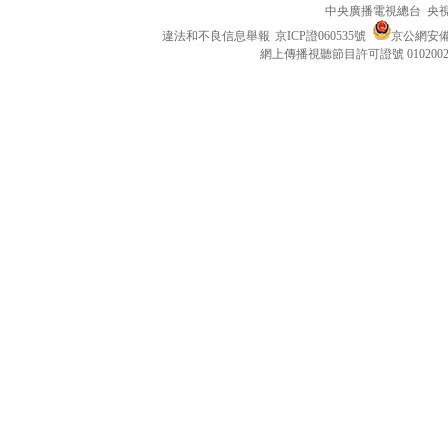
中央廣播電視總台 央
違法和不良信息舉報
京ICP證060535號
京公網安備 1
網上傳播視聽節目許可證號 010200