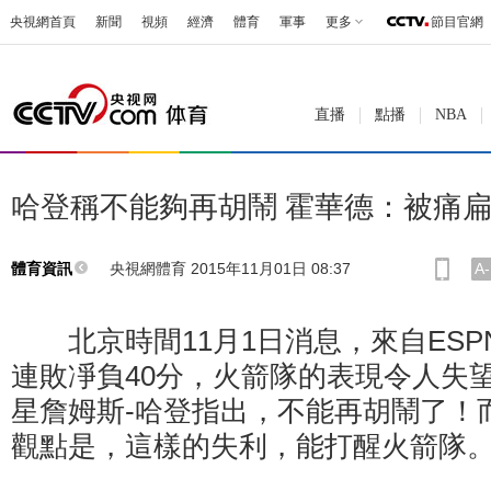
央視網首頁
新聞
視頻
經濟
體育
軍事
更多
節目官網
直播
點播
NBA
哈登稱不能夠再胡鬧 霍華德：被痛
央視網體育 2015年11月01日 08:37
A-
體育資訊
北京時間11月1日消息，來自ESP
連敗凈負40分，火箭隊的表現令人失
星詹姆斯-哈登指出，不能再胡鬧了！
觀點是，這樣的失利，能打醒火箭隊