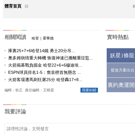
體育首頁
相關閱讀
實時熱點
哈登
|
霍華德
庫裏25+7+6哈登14鐵 勇士20分吊...
妖星1條龍
奧多姆病情重大轉機 恢復神速已搬離重症監...
火箭揭幕戰負掘金 哈登22+6+6穆迪埃...
籃改方案出台
ESPN球員排名1-5：詹皇榜首無懸念 ...
火箭客場遭馬刺狂屠25分 哈登轟17+8...
裏約奧運開
編輯：狄正
責任編輯：王曉遐
我要糾錯