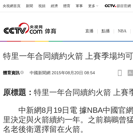
央視網首頁
新聞
視頻
經濟
體育
軍事
更多
節目官網
直播
點播
NBA
特里一年合同續約火箭 上賽季場均可
中國新聞網 2015年08月20日 08:54
A-
體育資訊
原標題：
特里一年合同續約火箭 上賽
中新網8月19日電 據NBA中國官網
里決定與火箭續約一年。之前鵜鶘曾
名老後衛選擇留在火箭。