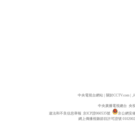
中央電視台網站
|
關於CCTV.com
|
中央廣播電視總台 央
違法和不良信息舉報
京ICP證060535號
京公網安備 1
網上傳播視聽節目許可證號 010200