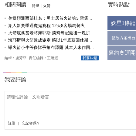
相關閱讀
實時熱點
特里
|
火箭
美媒預測西部排名：勇士居首火箭第3 雷霆...
妖星1條龍
湖人新賽季遇魔鬼賽程 12天8客場馬刺火...
火箭底薪簽老將海耶斯 湊齊奪冠最後一塊拼...
籃改方案出台
海耶斯與火箭達成協定 將以1年底薪回休斯...
曝火箭小牛等多隊爭搶布澤爾 其本人未作回...
裏約奧運開
編輯：盧芳菲
責任編輯：王曉遐
我要糾錯