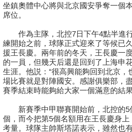
坐鎮奧體中心將與北京國安爭奪一個本
席位。
作為主隊，北控7日下午4點半進行
練開始之前，球隊正式迎來了等候已久
援王長慶。兩年前的冬天，王長慶一
的一員，但幾天后還是回到了上海申
生涯。他説：“很高興能夠回到北京，
場比賽就是對陣國安。感謝俱樂部，
賽季結束時能夠給大家一個滿意的結果
新賽季中甲聯賽開始前，北控的5個
個，而今把第5個名額用在王長慶身上
考量。球隊主帥斯塔諾表示，雖然也