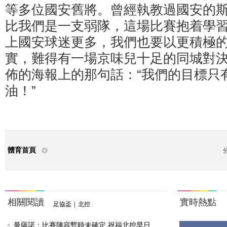
等多位國安舊將。曾經執教過國安的斯
比我們是一支弱隊，這場比賽抱着學
上國安球迷更多，我們也要以更積極的
實，難得有一場京味兒十足的同城對
佈的海報上的那句話：“我們的目標只
油！”
體育首頁
相關閱讀
實時熱點
足協盃
|
北控
曼薩諾：比賽陣容暫時未確定 祝福北控早日...