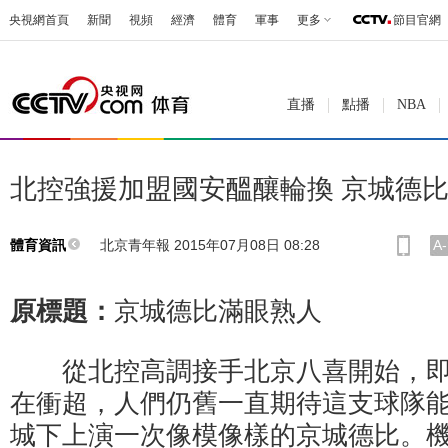
央視網首頁
新聞
視頻
經濟
體育
軍事
更多
節目官網
直播
點播
NBA
北控強援加盟國安醞釀輪換 京城德
北京青年報 2015年07月08日 08:28
A-
體育資訊
原標題：
京城德比滿眼熟人
從北控高調接手北京八喜開始，即
在衝超，人們仍舊一直期待這支球隊
城下上演一次像模像樣的京城德比。