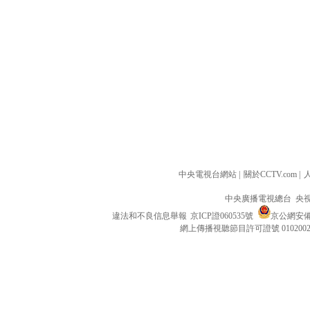
中央電視台網站
|
關於CCTV.com
|
中央廣播電視總台 央
違法和不良信息舉報
京ICP證060535號
京公網安備 1
網上傳播視聽節目許可證號 010200