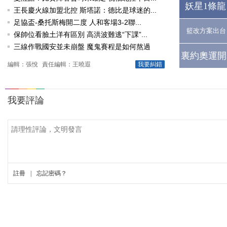
妖星1條龍
王長慶火線加盟北控 斯塔諾：德比是球迷的...
足協盃-桑托斯梅開二度 人和客場3-2聯...
籃改方案出台
保帥位看臉土洋有區別 高洪波難逃“下課”...
三線作戰國安並未崩盤 魔鬼賽程是如何熬過
裏約奧運開
編輯：張悅
責任編輯：王曉遐
我要糾錯