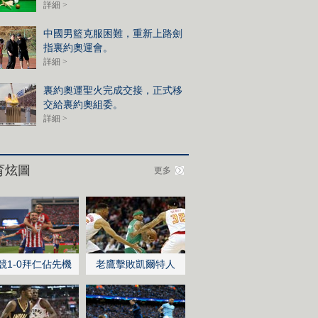
詳細 >
中國男籃克服困難，重新上路劍
指裏約奧運會。
詳細 >
裏約奧運聖火完成交接，正式移
交給裏約奧組委。
詳細 >
育炫圖
更多
競1-0拜仁佔先機
老鷹擊敗凱爾特人