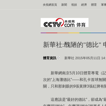
央視網首頁
新聞
視頻
經濟
體育
軍
新華社:醜陋的"德比"
新華社 2015年05月11日 14:
體育資訊
新華網南京5月10日體育專電（記
次的“上海灘德比”——和孔卡首球無關
關，只和那刺眼的9張黃牌3張紅牌有
這應該是“最好的德比”，卻成為“