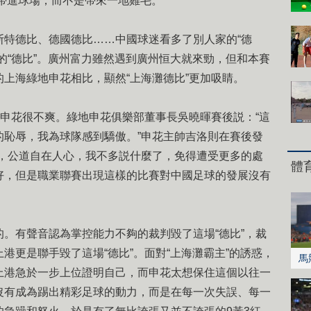
人帶進球場，而不是帶來一地雞毛。
德比、德國德比……中國球迷看多了別人家的“德
的“德比”。廣州富力雖然遇到廣州恒大就來勁，但和本賽
上海綠地申花相比，顯然“上海灘德比”更加吸睛。
申花很不爽。綠地申花俱樂部董事長吳曉暉賽後説：“這
的恥辱，我為球隊感到驕傲。”申花主帥吉洛則在賽後發
樣，公道自在人心，我不多説什麼了，免得遭受更多的處
體
好，但是職業聯賽出現這樣的比賽對中國足球的發展沒有
有聲音認為掌控能力不夠的裁判毀了這場“德比”，裁
港更是聯手毀了這場“德比”。面對“上海灘霸主”的誘惑，
馬
上港急於一步上位證明自己，而申花太想保住這個以往一
沒有成為踢出精彩足球的動力，而是在每一次失誤、每一