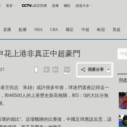
事
更多
節目官網
直播
欄目
頻道大全
直播
點播
NBA
CBA
國足
中超
歐冠
英超
 申花上港非真正中超豪門
27
A-
A+
我要分享
熱
者王恒志 朱翃）或許很多年後，球迷們還會記得這一
，和46500人的上座歷史新高無關，和5：0的大比分無
關。
最壞的德比”。這場醜陋的比賽後，中國足球應該反思，該