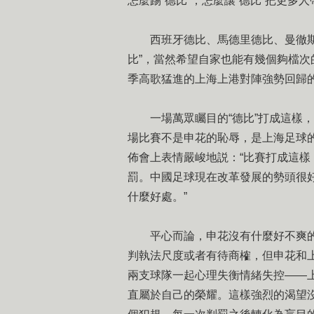
怎麼踢“德比”，怎麼讓“德比”把更多
西班牙德比、馬德里德比、曼徹斯特
比”，當然希望自家也能有幾個夠檔次
季高歌猛進的上海上港對陣強勢回歸的
一場萬眾矚目的“德比”打成這樣，
場比賽不是申花的恥辱，是上海足球
佈會上表情嚴峻地説：“比賽打成這
罰。中國足球現在改革發展的勢頭很
什麼好處。”
平心而論，申花沒有什麼好不爽的。
判執法尺度或者有待商榷，但申花和上
兩支球隊一起心理失衡情緒失控——
直屬於自己的榮耀。這樣強烈的渴望