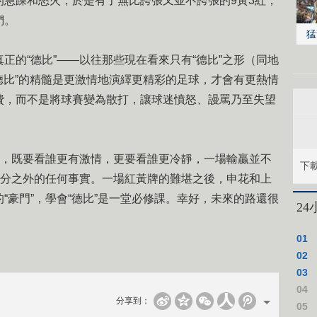
的急躁和怒火，於是有了無比誇張又並不誇張的9黃3紅，
們。
猛
的“德比”——以往那些現在看來只有“德比”之形（同地
“德比”的精髓是更激情地演繹更精彩的足球，才會有更熱情
費，而不是將球賽變為散打，讓球迷憤怒、謾罵乃至失望
，既要看誰更有激情，更要看誰更冷靜，一場輸贏並不
下
積分之外的任何事實。一場紅黃牌的難堪之後，申花和上
“豪門”，學會“德比”是一堂必修課。幸好，未來的路還很
2
01
02
03
04
分享到：
05