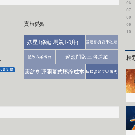
06
07
08
實時熱點
09
10
.
妖星1條龍 馬競1-0拜仁
國足熱身對手確定
.
遼籃鬥毆三將道歉
籃改方案出台
.
我要糾錯
裏約奧運開幕式壓縮成本
周琦參加NBA選秀