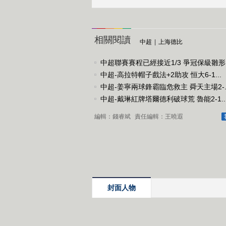
相關閱讀
中超
|
上海德比
中超聯賽賽程已經接近1/3 爭冠保級雛形..
中超-高拉特帽子戲法+2助攻 恒大6-1...
中超-姜寧兩球鋒霸臨危救主 舜天主場2-..
中超-戴琳紅牌塔爾德利破球荒 魯能2-1..
編輯：錢睿斌
責任編輯：王曉遐
封面人物