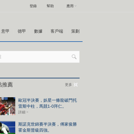
登錄
幫助
應用
意甲
德甲
數據
客戶端
策劃
點推薦
更多
歐冠半決賽，妖星一條龍破門托
雷斯中柱，馬競1-0拜仁。
詳細 >
斯諾克世錦賽半決賽，傅家俊勝
霍金斯晉級四強。