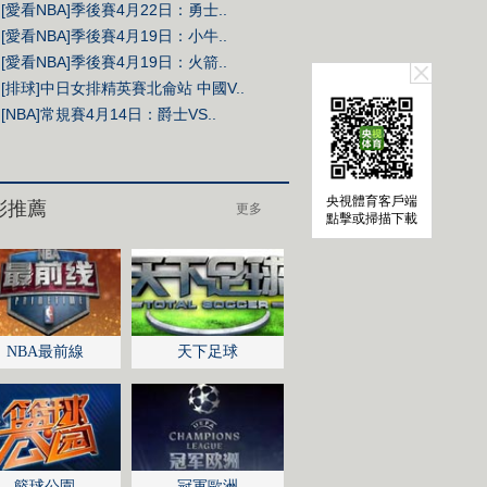
[愛看NBA]季後賽4月22日：勇士..
[愛看NBA]季後賽4月19日：小牛..
[愛看NBA]季後賽4月19日：火箭..
[排球]中日女排精英賽北侖站 中國V..
[NBA]常規賽4月14日：爵士VS..
央視體育客戶端
點擊或掃描下載