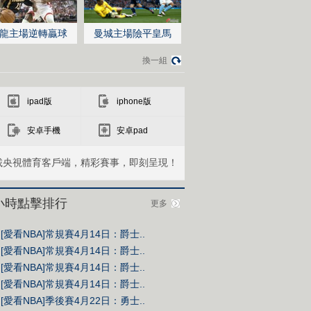
龍主場逆轉贏球
曼城主場險平皇馬
換一組
ipad版
iphone版
安卓手機
安卓pad
載央視體育客戶端，精彩賽事，即刻呈現！
4小時點擊排行
更多
[愛看NBA]常規賽4月14日：爵士..
[愛看NBA]常規賽4月14日：爵士..
[愛看NBA]常規賽4月14日：爵士..
[愛看NBA]常規賽4月14日：爵士..
[愛看NBA]季後賽4月22日：勇士..