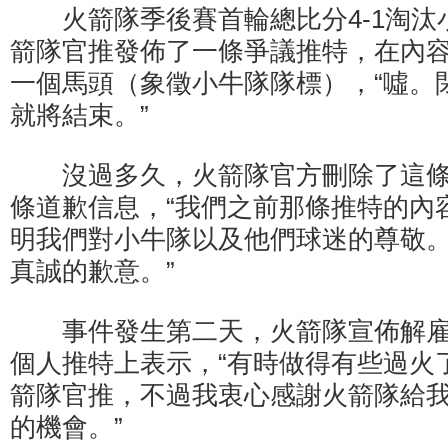
火箭隊季後賽首輪總比分4-1淘汰
箭隊官推發佈了一條爭議推特，在內
一個馬頭（象徵小牛隊隊標），“噓。
就將結束。”
沒過多久，火箭隊官方刪除了這條
條道歉信息，“我們之前那條推特的內
明我們對小牛隊以及他們球迷的尊敬
真誠的歉意。”
事件發生第二天，火箭隊宣佈解雇
個人推特上表示，“有時做得有些過火
箭隊官推，不過我衷心感謝火箭隊給
的機會。”