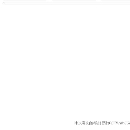
中央電視台網站
|
關於CCTV.com
|