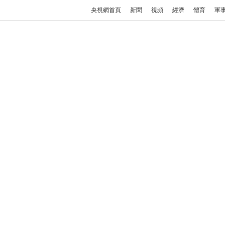
央視網首頁
新聞
視頻
經濟
體育
軍