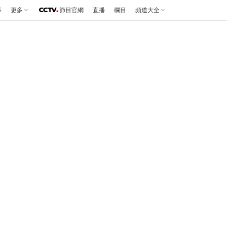
事
更多
節目官網
直播
欄目
頻道大全